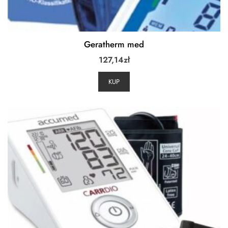
Geratherm med
127,14
zł
KUP