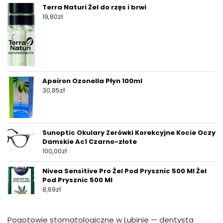
Terra Naturi Żel do rzęs i brwi
19,80
zł
Apeiron Ozonella Płyn 100ml
30,85
zł
Sunoptic Okulary Zerówki Korekcyjne Kocie Oczy
Damskie Ac1 Czarno-złote
100,00
zł
Nivea Sensitive Pro Żel Pod Prysznic 500 Ml Żel
Pod Prysznic 500 Ml
8,69
zł
Pogotowie stomatologiczne w Lubinie — dentysta