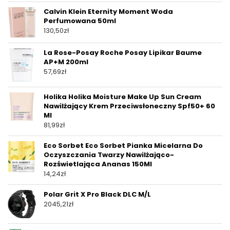
Calvin Klein Eternity Moment Woda
Perfumowana 50ml
130,50
zł
La Rose-Posay Roche Posay Lipikar Baume
AP+M 200ml
57,69
zł
Holika Holika Moisture Make Up Sun Cream
Nawilżający Krem Przeciwsłoneczny Spf50+ 60
Ml
81,99
zł
Eco Sorbet Eco Sorbet Pianka Micelarna Do
Oczyszczania Twarzy Nawilżająco-
Rozświetlająca Ananas 150Ml
14,24
zł
Polar Grit X Pro Black DLC M/L
2045,21
zł