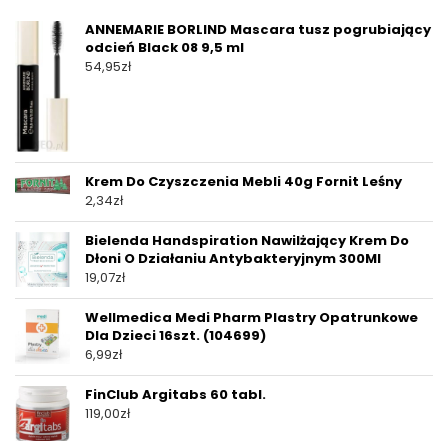
ANNEMARIE BORLIND Mascara tusz pogrubiający
odcień Black 08 9,5 ml
54,95
zł
Krem Do Czyszczenia Mebli 40g Fornit Leśny
2,34
zł
Bielenda Handspiration Nawilżający Krem Do
Dłoni O Działaniu Antybakteryjnym 300Ml
19,07
zł
Wellmedica Medi Pharm Plastry Opatrunkowe
Dla Dzieci 16szt. (104699)
6,99
zł
FinClub Argitabs 60 tabl.
119,00
zł