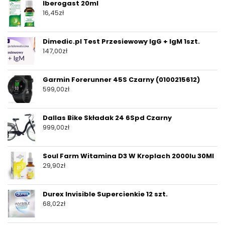
Iberogast 20ml
16,45
zł
Dimedic.pl Test Przesiewowy IgG + IgM 1szt.
147,00
zł
Garmin Forerunner 45S Czarny (0100215612)
599,00
zł
Dallas Bike Składak 24 6Spd Czarny
999,00
zł
Soul Farm Witamina D3 W Kroplach 2000Iu 30Ml
29,90
zł
Durex Invisible Supercienkie 12 szt.
68,02
zł