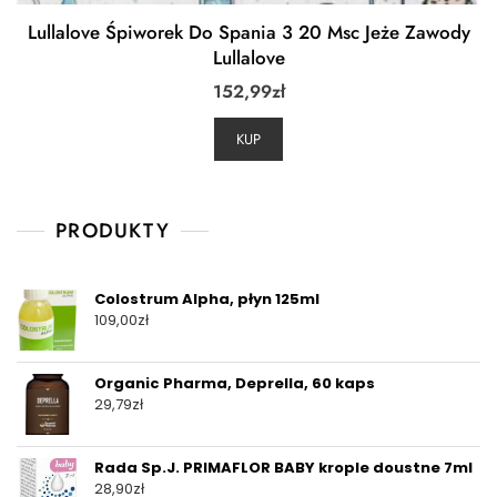
Lullalove Śpiworek Do Spania 3 20 Msc Jeże Zawody
Lullalove
152,99
zł
KUP
PRODUKTY
Colostrum Alpha, płyn 125ml
109,00
zł
Organic Pharma, Deprella, 60 kaps
29,79
zł
Rada Sp.J. PRIMAFLOR BABY krople doustne 7ml
28,90
zł