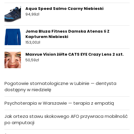
Aqua Speed Salmo Czarny Niebieski
94,99
zł
Joma Bluza Fitness Damska Atenas Ii Z
Kapturem Niebieski
153,00
zł
Maxvue Vision żółte CATS EYE Crazy Lens 2 szt.
50,59
zł
Pogotowie stomatologiczne w Lubinie — dentysta
dostępny w niedzielę
Psychoterapia w Warszawie — terapia z empatią
Jak orteza stawu skokowego AFO przywraca mobilność
po amputacji