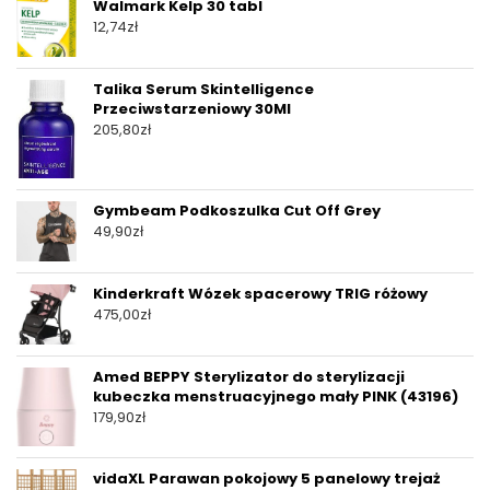
Walmark Kelp 30 tabl
12,74
zł
Talika Serum Skintelligence
Przeciwstarzeniowy 30Ml
205,80
zł
Gymbeam Podkoszulka Cut Off Grey
49,90
zł
Kinderkraft Wózek spacerowy TRIG różowy
475,00
zł
Amed BEPPY Sterylizator do sterylizacji
kubeczka menstruacyjnego mały PINK (43196)
179,90
zł
vidaXL Parawan pokojowy 5 panelowy trejaż