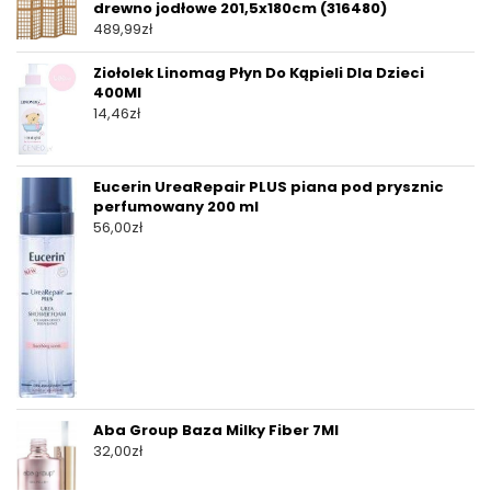
drewno jodłowe 201,5x180cm (316480)
489,99
zł
Ziołolek Linomag Płyn Do Kąpieli Dla Dzieci
400Ml
14,46
zł
Eucerin UreaRepair PLUS piana pod prysznic
perfumowany 200 ml
56,00
zł
Aba Group Baza Milky Fiber 7Ml
32,00
zł