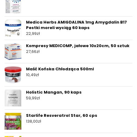
Medica Herbs AMIGDALINA 1mg Amygdalin B17
Pestki moreli wyciąg 60 kaps
22,99
zł
Kompresy MEDICOMP, jałowe 10x20cm, 50 sztuk
27,66
zł
Maść Końska Chłodząca 500ml
10,49
zł
Holistic Mangan, 90 kaps
59,99
zł
Starlife Resveratrol Star, 60 cps
138,00
zł