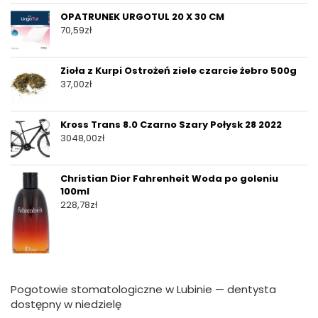
OPATRUNEK URGOTUL 20 X 30 CM
70,59
zł
Zioła z Kurpi Ostrożeń ziele czarcie żebro 500g
37,00
zł
Kross Trans 8.0 Czarno Szary Połysk 28 2022
3048,00
zł
Christian Dior Fahrenheit Woda po goleniu
100ml
228,78
zł
Pogotowie stomatologiczne w Lubinie — dentysta
dostępny w niedzielę