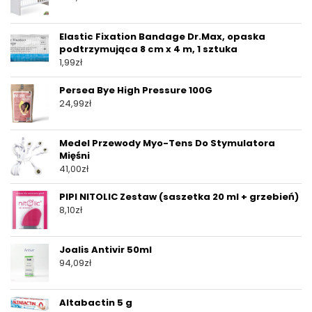
Elastic Fixation Bandage Dr.Max, opaska
podtrzymująca 8 cm x 4 m, 1 sztuka
1,99
zł
Persea Bye High Pressure 100G
24,99
zł
Medel Przewody Myo-Tens Do Stymulatora
Mięśni
41,00
zł
PIPI NITOLIC Zestaw (saszetka 20 ml + grzebień)
8,10
zł
Joalis Antivir 50ml
94,09
zł
Altabactin 5 g