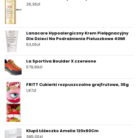
26,36
zł
Lanacare Hypoalergiczny Krem Pielęgnacyjny
Dla Dzieci Na Podrażnienia Pieluszkowe 40Ml
53,05
zł
La Sportiva Boulder X czerwone
579,99
zł
FRITT Cukierki rozpuszczalne grejfrutowe, 35g
1,87
zł
Klupś Łóżeczko Amelia 120x60Cm
365,00
zł