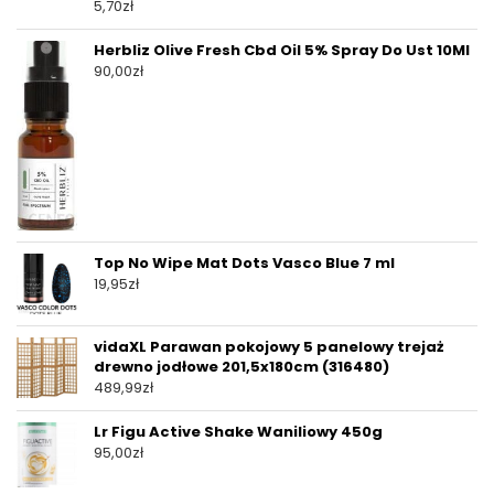
5,70
zł
Herbliz Olive Fresh Cbd Oil 5% Spray Do Ust 10Ml
90,00
zł
Top No Wipe Mat Dots Vasco Blue 7 ml
19,95
zł
vidaXL Parawan pokojowy 5 panelowy trejaż
drewno jodłowe 201,5x180cm (316480)
489,99
zł
Lr Figu Active Shake Waniliowy 450g
95,00
zł