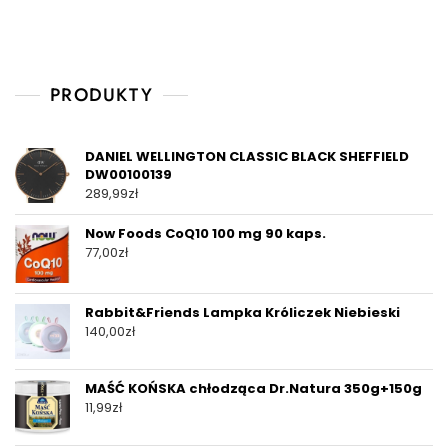
PRODUKTY
DANIEL WELLINGTON CLASSIC BLACK SHEFFIELD
DW00100139
289,99
zł
Now Foods CoQ10 100 mg 90 kaps.
77,00
zł
Rabbit&Friends Lampka Króliczek Niebieski
140,00
zł
MAŚĆ KOŃSKA chłodząca Dr.Natura 350g+150g
11,99
zł