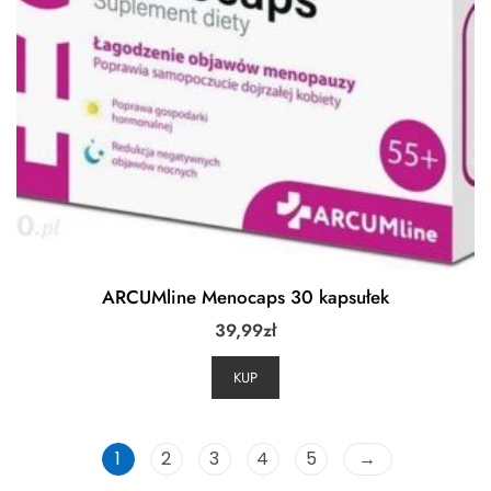
ARCUMline Menocaps 30 kapsułek
39,99
zł
KUP
1
2
3
4
5
→