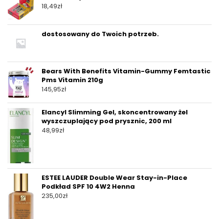
18,49
zł
dostosowany do Twoich potrzeb.
Bears With Benefits Vitamin-Gummy Femtastic
Pms Vitamin 210g
145,95
zł
Elancyl Slimming Gel, skoncentrowany żel
wyszczuplający pod prysznic, 200 ml
48,99
zł
ESTEE LAUDER Double Wear Stay-in-Place
Podkład SPF 10 4W2 Henna
235,00
zł