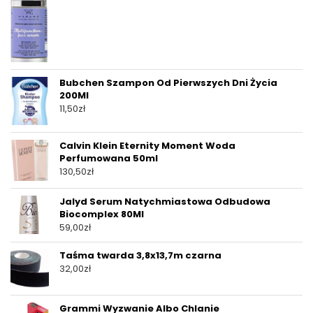
Bubchen Szampon Od Pierwszych Dni Życia
200Ml
11,50
zł
Calvin Klein Eternity Moment Woda
Perfumowana 50ml
130,50
zł
Jalyd Serum Natychmiastowa Odbudowa
Biocomplex 80Ml
59,00
zł
Taśma twarda 3,8x13,7m czarna
32,00
zł
Grammi Wyzwanie Albo Chlanie