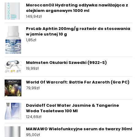
MoroccanOil Hydrating odżywka nawilżająca z
olejkiem arganowym 1000 ml
149,94
zł
ProLab Aphtin 200mg/g roztwór do stosowania
w jamie ustnej 10 g
1,85
zł
Malmsten Okularki Szwedki (9922-S)
19,99
zł
World Of Warcraft: Battle For Azeroth (Gra PC)
79,99
zł
Davidoff Cool Water Jasmine & Tangerine
Woda Toaletowa 100 Ml
124,69
zł
MAWAWO Wielofunkcyjne serum do twarzy 30ml
95,00
zł