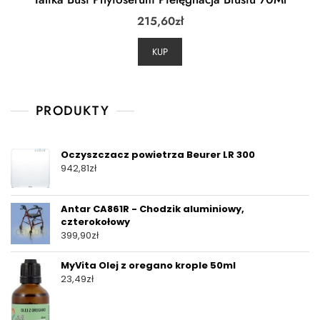
215,60
zł
KUP
PRODUKTY
Oczyszczacz powietrza Beurer LR 300
942,81
zł
Antar CA861R - Chodzik aluminiowy,
czterokołowy
399,90
zł
MyVita Olej z oregano krople 50ml
23,49
zł