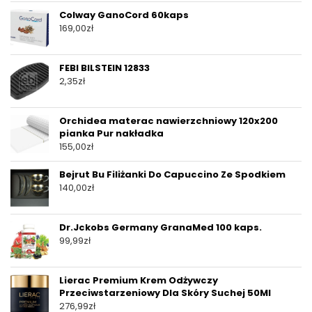
Colway GanoCord 60kaps
169,00
zł
FEBI BILSTEIN 12833
2,35
zł
Orchidea materac nawierzchniowy 120x200
pianka Pur nakładka
155,00
zł
Bejrut Bu Filiżanki Do Capuccino Ze Spodkiem
140,00
zł
Dr.Jckobs Germany GranaMed 100 kaps.
99,99
zł
Lierac Premium Krem Odżywczy
Przeciwstarzeniowy Dla Skóry Suchej 50Ml
276,99
zł