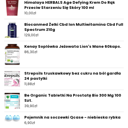
Himalaya HERBALS Age Defying Krem Do Rąk
Przeciw Starzeniu Się Skóry 100 ml
10,00
zł
Biocanmed Żelki Cbd Ion Multiwitamina Cbd Full
Spectrum 210g
129,00
zł
Kenay Soplówka Jeżowata Lion's Mane 60kaps.
86,30
zł
Strepsils truskawkowy bez cukru na ból gardła
24 pastylki
11,88
zł
Be Organic Tabletki Na Prostatę Bio 300 Mg 100
Szt.
39,90
zł
Pojemnik na soczewki Qcase - niebieska rybka
6,90
zł