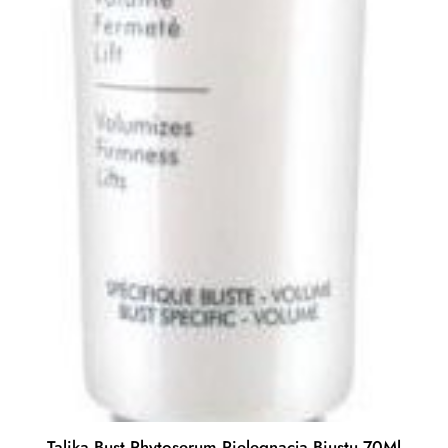
Talika Bust Phytoserum Pielęgnacja Biustu 70Ml