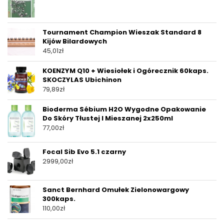
Tournament Champion Wieszak Standard 8
Kijów Bilardowych
45,01
zł
KOENZYM Q10 + Wiesiołek i Ogórecznik 60kaps.
SKOCZYLAS Ubichinon
79,89
zł
Bioderma Sébium H2O Wygodne Opakowanie
Do Skóry Tłustej I Mieszanej 2x250ml
77,00
zł
Focal Sib Evo 5.1 czarny
2999,00
zł
Sanct Bernhard Omułek Zielonowargowy
300kaps.
110,00
zł