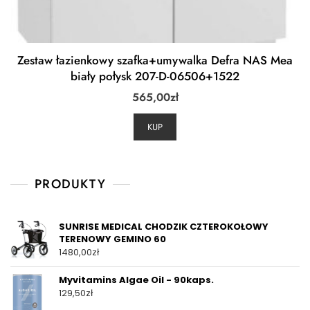
Zestaw łazienkowy szafka+umywalka Defra NAS Mea
biały połysk 207-D-06506+1522
565,00
zł
KUP
PRODUKTY
SUNRISE MEDICAL CHODZIK CZTEROKOŁOWY
TERENOWY GEMINO 60
1480,00
zł
Myvitamins Algae Oil - 90kaps.
129,50
zł