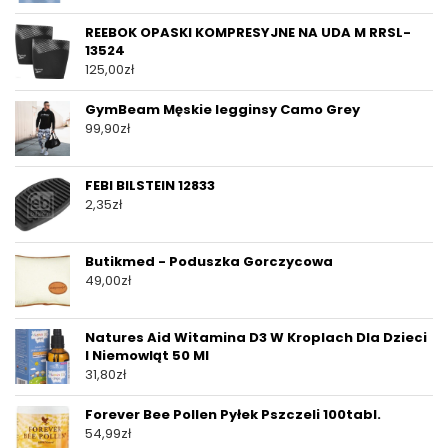
REEBOK OPASKI KOMPRESYJNE NA UDA M RRSL-
13524
125,00
zł
GymBeam Męskie legginsy Camo Grey
99,90
zł
FEBI BILSTEIN 12833
2,35
zł
Butikmed - Poduszka Gorczycowa
49,00
zł
Natures Aid Witamina D3 W Kroplach Dla Dzieci
I Niemowląt 50 Ml
31,80
zł
Forever Bee Pollen Pyłek Pszczeli 100tabl.
54,99
zł