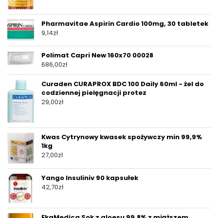
Pharmavitae Aspirin Cardio 100mg, 30 tabletek
9,14
zł
Polimat Capri New 160x70 00028
686,00
zł
Curaden CURAPROX BDC 100 Daily 60ml - żel do
codziennej pielęgnacji protez
29,00
zł
Kwas Cytrynowy kwasek spożywczy min 99,9%
1kg
27,00
zł
Yango Insuliniv 90 kapsułek
42,70
zł
EkaMedica Sok z aloesu 99,8% z miąższem