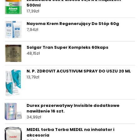
500ml
17,39
zł
Nayoma Krem Regenerujący Do Stóp 60g
7,94
zł
Solgar Tran Super Kompleks 60kaps
48,15
zł
N. P. ZDROVIT ACUSTIVUM SPRAY DO USZU 20 ML
13,79
zł
Durex prezerwatywy Invisible dodatkowe
nawilżenie 16 szt.
34,99
zł
MEDEL torba Torba MEDEL na inhalator i
akcesoria