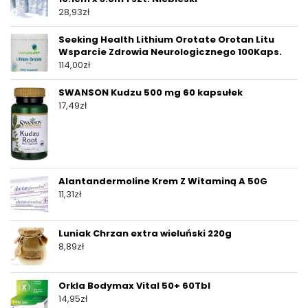
28,93
zł
Seeking Health Lithium Orotate Orotan Litu
Wsparcie Zdrowia Neurologicznego 100Kaps.
114,00
zł
SWANSON Kudzu 500 mg 60 kapsułek
17,49
zł
Alantandermoline Krem Z Witaminą A 50G
11,31
zł
Luniak Chrzan extra wieluński 220g
8,89
zł
Orkla Bodymax Vital 50+ 60Tbl
14,95
zł