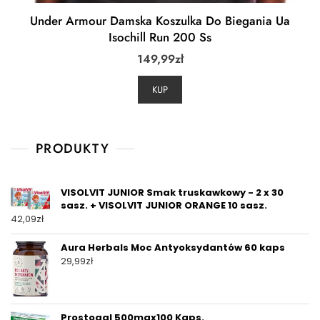
Under Armour Damska Koszulka Do Biegania Ua
Isochill Run 200 Ss
149,99
zł
KUP
PRODUKTY
VISOLVIT JUNIOR Smak truskawkowy - 2 x 30
sasz. + VISOLVIT JUNIOR ORANGE 10 sasz.
42,09
zł
Aura Herbals Moc Antyoksydantów 60 kaps
29,99
zł
Prostogal 500mgx100 Kaps.