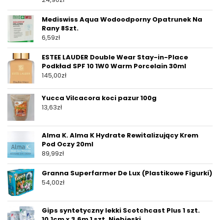
Mediswiss Aqua Wodoodporny Opatrunek Na
Rany 8Szt.
6,59
zł
ESTEE LAUDER Double Wear Stay-in-Place
Podkład SPF 10 1W0 Warm Porcelain 30ml
145,00
zł
Yucca Vilcacora koci pazur 100g
13,63
zł
Alma K. Alma K Hydrate Rewitalizujący Krem
Pod Oczy 20ml
89,99
zł
Granna Superfarmer De Lux (Plastikowe Figurki)
54,00
zł
Gips syntetyczny lekki Scotchcast Plus 1 szt.
10.1cm x 3.6m 1 szt. Niebieski