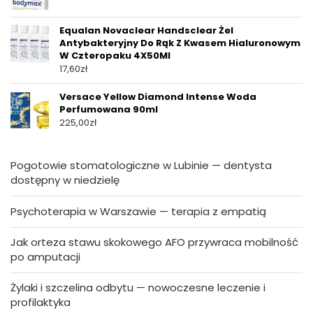
Equalan Novaclear Handsclear Żel
Antybakteryjny Do Rąk Z Kwasem Hialuronowym
W Czteropaku 4X50Ml
17,60
zł
Versace Yellow Diamond Intense Woda
Perfumowana 90ml
225,00
zł
Pogotowie stomatologiczne w Lubinie — dentysta
dostępny w niedzielę
Psychoterapia w Warszawie — terapia z empatią
Jak orteza stawu skokowego AFO przywraca mobilność
po amputacji
Żylaki i szczelina odbytu — nowoczesne leczenie i
profilaktyka