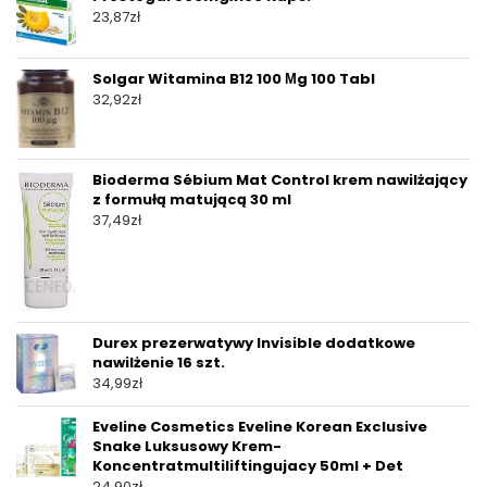
23,87
zł
Solgar Witamina B12 100 Μg 100 Tabl
32,92
zł
Bioderma Sébium Mat Control krem nawilżający
z formułą matującą 30 ml
37,49
zł
Durex prezerwatywy Invisible dodatkowe
nawilżenie 16 szt.
34,99
zł
Eveline Cosmetics Eveline Korean Exclusive
Snake Luksusowy Krem-
Koncentratmultiliftingujacy 50ml + Det
24,90
zł