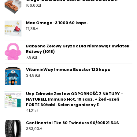
166,60
zł
Max Omega-3 1000 60 kaps.
17,38
zł
Babyono Żelowy Gryzak Dla Niemowląt Kwiatek
Różowy (1018)
7,99
zł
VitaminWay Immune Booster 120 kaps
34,99
zł
Usp Zdrowie Zestaw ODPORNOŚĆ Z NATURY -
NATURELL Immuno Hot, 10 sasz. + Żeń-szeń
FORTE 60tabl. Selen organiczny E
41,21
zł
Continental Tkc 80 Twinduro 90/90R21 54S
383,00
zł