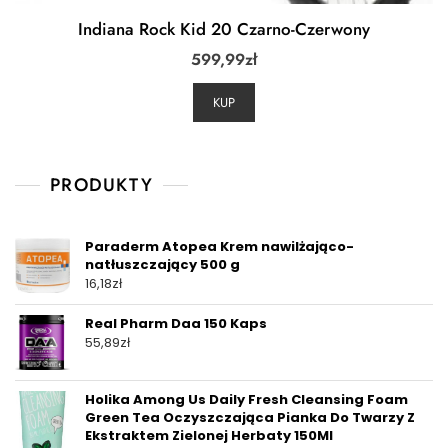
Indiana Rock Kid 20 Czarno-Czerwony
599,99
zł
KUP
PRODUKTY
Paraderm Atopea Krem nawilżająco-
natłuszczający 500 g
16,18
zł
Real Pharm Daa 150 Kaps
55,89
zł
Holika Among Us Daily Fresh Cleansing Foam
Green Tea Oczyszczająca Pianka Do Twarzy Z
Ekstraktem Zielonej Herbaty 150Ml