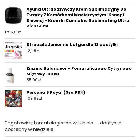
Ayuna Ultraodżywczy Krem Sublimacyjny Do
Twarzy Z Komórkami Macierzystymi Konopi
Siewnej - Krem Iii Cannabic Sublimating Ultra
Rich 50ml
1756,00
zł
Strepsils Junior na ból gardła 12 pastylki
12,28
zł
Zinzino Balanceoil+ Pomarańczowo Cytrynowo
Miętowy 100 Ml
55,00
zł
Persona 5 Royal (Gra PS4)
109,99
zł
Pogotowie stomatologiczne w Lubinie — dentysta
dostępny w niedzielę