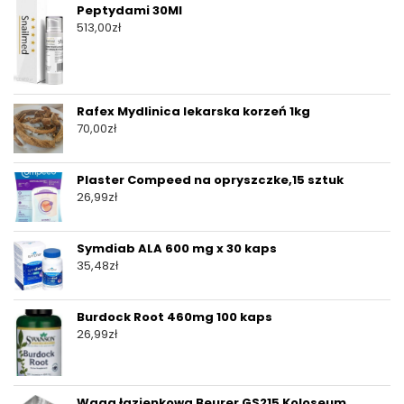
Peptydami 30Ml
513,00
zł
Rafex Mydlinica lekarska korzeń 1kg
70,00
zł
Plaster Compeed na opryszczke,15 sztuk
26,99
zł
Symdiab ALA 600 mg x 30 kaps
35,48
zł
Burdock Root 460mg 100 kaps
26,99
zł
Waga łazienkowa Beurer GS215 Koloseum