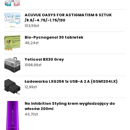
ACUVUE OASYS FOR ASTIGMATISM 6 SZTUK
/8.6/-4.75/-1.75/130
103,59
zł
Bio-Pycnogenol 30 tabletek
46,24
zł
Yeticool BX30 Grey
1098,99
zł
Ładowarka LXG256 1x USB-A 2 A (GSM1204LX)
12,99
zł
No Inhibition Styling krem wygładzający do
włosów 200ml
43,70
zł