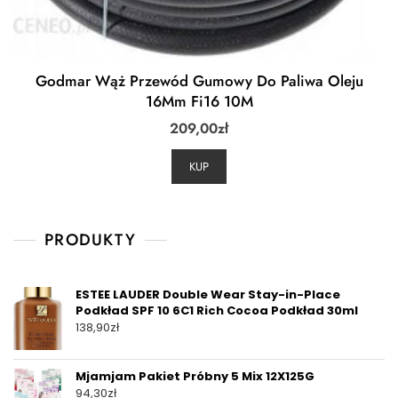
Godmar Wąż Przewód Gumowy Do Paliwa Oleju
16Mm Fi16 10M
209,00
zł
KUP
PRODUKTY
ESTEE LAUDER Double Wear Stay-in-Place
Podkład SPF 10 6C1 Rich Cocoa Podkład 30ml
138,90
zł
Mjamjam Pakiet Próbny 5 Mix 12X125G
94,30
zł