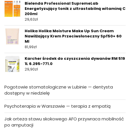
Bielenda Professional SupremeLab
Energetyzujący tonik z ultrastabilną witaminą C
200ml
29,63
zł
Holika Holika Moisture Make Up Sun Cream
Nawilżający Krem Przeciwsłoneczny Spf50+ 60
Ml
81,99
zł
Karcher środek do czyszczenia dywanów RM 519
1L 6.295-771.0
29,90
zł
Pogotowie stomatologiczne w Lubinie — dentysta
dostępny w niedzielę
Psychoterapia w Warszawie — terapia z empatią
Jak orteza stawu skokowego AFO przywraca mobilność
po amputacji