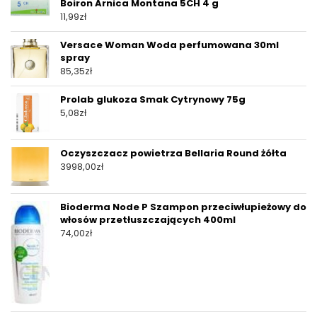
Boiron Arnica Montana 5CH 4 g
11,99
zł
Versace Woman Woda perfumowana 30ml
spray
85,35
zł
Prolab glukoza Smak Cytrynowy 75g
5,08
zł
Oczyszczacz powietrza Bellaria Round żółta
3998,00
zł
Bioderma Node P Szampon przeciwłupieżowy do
włosów przetłuszczających 400ml
74,00
zł