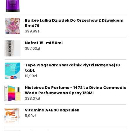
Barbie Lalka Dziadek Do Orzechów Z Dźwiękiem
Bmd79
399,99
zł
Nofret 15-ml 50ml
357,00
zł
Tepe Plaqsearch Wskaźnik Płytki Nazębnej 10
tabl.
12,90
zł
Histoires De Parfums - 1472 La Divina Commedia
Woda Perfumowana Spray 120Ml
333,07
zł
Vitamina A+E 30 Kapsułek
5,99
zł