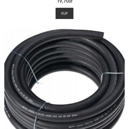
19,70
zł
KUP