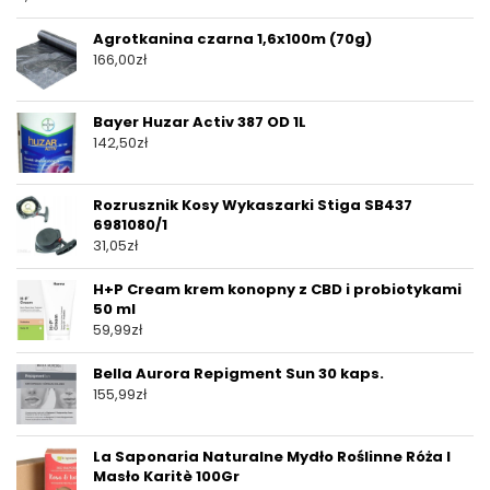
Agrotkanina czarna 1,6x100m (70g)
166,00
zł
Bayer Huzar Activ 387 OD 1L
142,50
zł
Rozrusznik Kosy Wykaszarki Stiga SB437
6981080/1
31,05
zł
H+P Cream krem konopny z CBD i probiotykami
50 ml
59,99
zł
Bella Aurora Repigment Sun 30 kaps.
155,99
zł
La Saponaria Naturalne Mydło Roślinne Róża I
Masło Karitè 100Gr