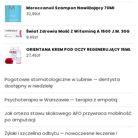
Moroccanoil Szampon Nawilżający 70Ml
32,99
zł
Świat Zdrowia Maść Z Witaminą A 1500 J.M. 30G
9,99
zł
ORIENTANA KREM POD OCZY REGENERUJĄCY 15ML
27,45
zł
Pogotowie stomatologiczne w Lubinie — dentysta
dostępny w niedzielę
Psychoterapia w Warszawie — terapia z empatią
Jak orteza stawu skokowego AFO przywraca mobilność
po amputacji
Żylaki i szczelina odbytu — nowoczesne leczenie i