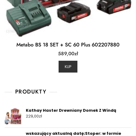
Metabo BS 18 SET + SC 60 Plus 602207880
589,00
zł
KUP
PRODUKTY
Kathay Haster Drewniany Domek Z Windą
229,00
zł
wskazujący aktualną datę;Stoper: w formie