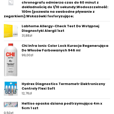
chronografu odmierza czas do 60 minut z
dokładnością do 1/10 sekundy;Wodoszczelność:
100m (pozwala na swobodne pływanie z
zegarkiem);Wskazówki fosforyzujące;
Labhome Allergy-Check Test Do Wstępnej
Diagnostyki Alergii 1szt
31,88
zł
Chi Infra Ionic Color Lock Kuracja Regenerująca
Do Włosów Farbowanych 946 ml
99,00
zł
Hydrex Diagnostics Termometr Elektroniczny
Controly Flexi Soft
12,76
zł
Heltiso opaska dziana podtrzymująca 4m x
5cm 1 szt
0,50
zł