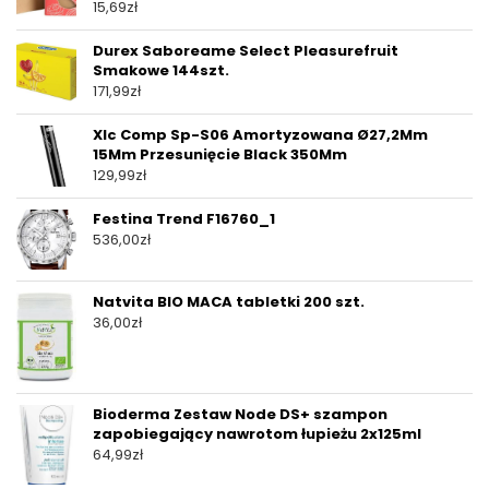
15,69
zł
Durex Saboreame Select Pleasurefruit
Smakowe 144szt.
171,99
zł
Xlc Comp Sp-S06 Amortyzowana Ø27,2Mm
15Mm Przesunięcie Black 350Mm
129,99
zł
Festina Trend F16760_1
536,00
zł
Natvita BIO MACA tabletki 200 szt.
36,00
zł
Bioderma Zestaw Node DS+ szampon
zapobiegający nawrotom łupieżu 2x125ml
64,99
zł