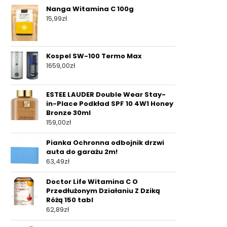
Nanga Witamina C 100g
15,99
zł
Kospel SW-100 Termo Max
1659,00
zł
ESTEE LAUDER Double Wear Stay-
in-Place Podkład SPF 10 4W1 Honey
Bronze 30ml
159,00
zł
Pianka Ochronna odbojnik drzwi
auta do garażu 2m!
63,49
zł
Doctor Life Witamina C O
Przedłużonym Działaniu Z Dziką
Różą 150 tabl
62,89
zł