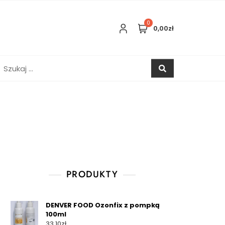
0
0,00zł
zukaj:
PRODUKTY
DENVER FOOD Ozonfix z pompką
100ml
33,10
zł