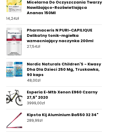
Micelarna Do Oczyszczania Twarzy
Nawilżająco-Rozświetlająca
Ananas 150Ml
14,24
zł
Pharmaceris N PURI-CAPILIQUE
Delikatny tonik-mgiełka
wzmacniający naczynka 200ml
27,54
zł
Nordic Naturals Children'S - Kwasy
Dha Dla Dzieci 250 Mg, Truskawka,
90 kaps
48,00
zł
Esperia E-Mtb Xenon E960 Czarny
27,5" 2020
3999,00
zł
Kipsta Kij Aluminium Ba550 32 34"
289,99
zł