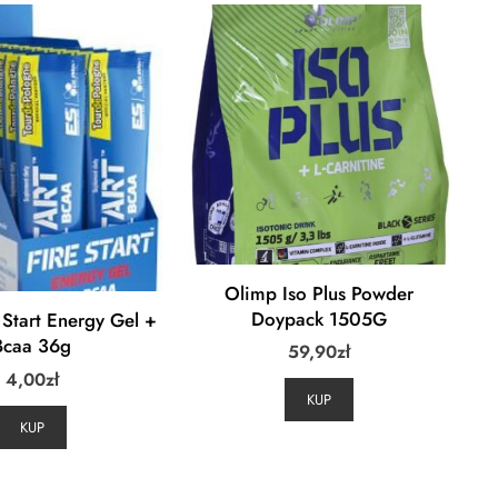
Olimp Iso Plus Powder
Doypack 1505G
 Start Energy Gel +
Bcaa 36g
59,90
zł
4,00
zł
KUP
KUP