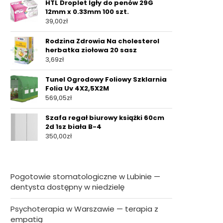
HTL Droplet Igły do penów 29G
12mm x 0.33mm 100 szt.
39,00
zł
Rodzina Zdrowia Na cholesterol
herbatka ziołowa 20 sasz
3,69
zł
Tunel Ogrodowy Foliowy Szklarnia
Folia Uv 4X2,5X2M
569,05
zł
Szafa regał biurowy książki 60cm
2d 1sz biała B-4
350,00
zł
Pogotowie stomatologiczne w Lubinie —
dentysta dostępny w niedzielę
Psychoterapia w Warszawie — terapia z
empatią