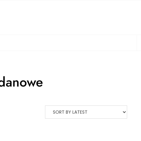
S
danowe