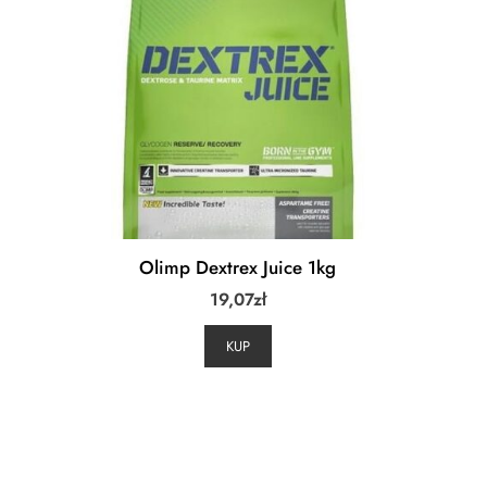
Olimp Dextrex Juice 1kg
19,07
zł
KUP