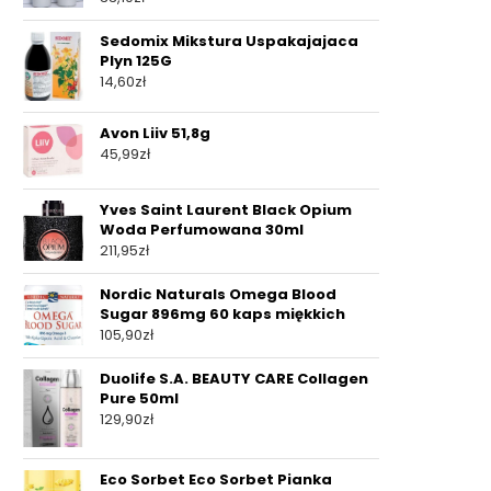
Sedomix Mikstura Uspakajajaca
Plyn 125G
14,60
zł
Avon Liiv 51,8g
45,99
zł
Yves Saint Laurent Black Opium
Woda Perfumowana 30ml
211,95
zł
Nordic Naturals Omega Blood
Sugar 896mg 60 kaps miękkich
105,90
zł
Duolife S.A. BEAUTY CARE Collagen
Pure 50ml
129,90
zł
Eco Sorbet Eco Sorbet Pianka