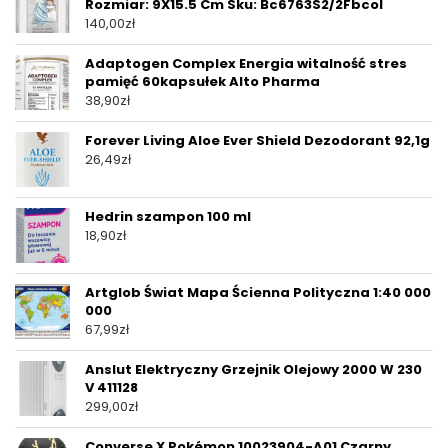
Rozmiar: 9X15.5 Cm Sku: Bc6763S2/2Fbcol
140,00
zł
Adaptogen Complex Energia witalność stres
pamięć 60kapsułek Alto Pharma
38,90
zł
Forever Living Aloe Ever Shield Dezodorant 92,1g
26,49
zł
Hedrin szampon 100 ml
18,90
zł
Artglob Świat Mapa Ścienna Polityczna 1:40 000
000
67,99
zł
Anslut Elektryczny Grzejnik Olejowy 2000 W 230
V 411128
299,00
zł
Converse X Pokémon 10023904-A01 Czarny