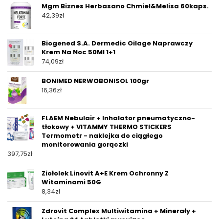
Mgm Biznes Herbasano Chmiel&Melisa 60kaps.
42,39
zł
Biogened S.A. Dermedic Oilage Naprawczy
Krem Na Noc 50Ml 1+1
74,09
zł
BONIMED NERWOBONISOL 100gr
16,36
zł
FLAEM Nebulair + Inhalator pneumatyczno-
tłokowy + VITAMMY THERMO STICKERS
Termometr - naklejka do ciągłego
monitorowania gorączki
397,75
zł
Ziołolek Linovit A+E Krem Ochronny Z
Witaminami 50G
8,34
zł
Zdrovit Complex Multiwitamina + Minerały +