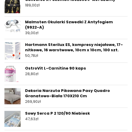
189,00
zł
Malmsten Okularki Szwedki Z Antyfogiem
(9922-A)
39,00
zł
Hartmann Sterilux ES, kompresy niejałowe, 17-
nitkowe, 16 warstwowe, 10cm x 10cm, 100 szt.
50,78
zł
OstroVit L-Carnitine 90 kaps
28,80
zł
Dekoria Narzuta Pikowana Pasy Quadro
Granatowo-Biała 170X210 Cm
269,90
zł
Sowy Serca P 2 120/90 Niebiesk
47,63
zł