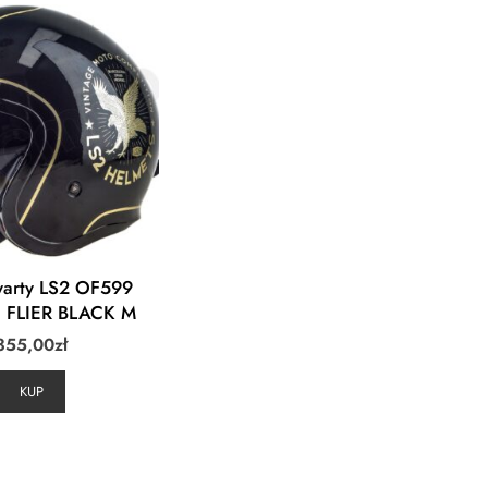
warty LS2 OF599
E FLIER BLACK M
355,00
zł
KUP