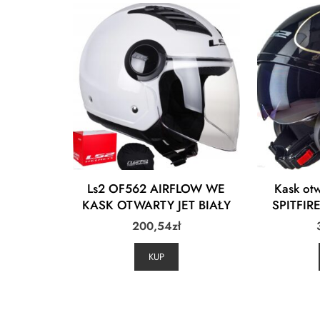
Ls2 OF562 AIRFLOW WE
Kask ot
KASK OTWARTY JET BIAŁY
SPITFIR
200,54
zł
KUP