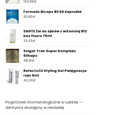
134,99
zł
Formeds Bicaps B3 60 kapsułek
30,90
zł
SANTE Żel do zębów z witaminą B12
bez fluoru 75ml
23,33
zł
Solgar Tran Super Kompleks
60kaps
48,15
zł
RefectoCil Styling Gel Pielęgnacja
rzęs 9ml
43,33
zł
Pogotowie stomatologiczne w Lubinie —
dentysta dostępny w niedzielę