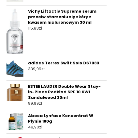
Vichy Liftactiv Supreme serum
przeciw starzeniu się skóry z
kwasem hialuronowym 30 ml
115,88
zł
adidas Terrex Swift Solo D67033
339,99
zł
ESTEE LAUDER Double Wear Stay-
in-Place Podkład SPF 10 6W1
Sandalwood 30ml
99,99
zł
Aboca Lynfase Koncentrat W
Płynie 180g
49,90
zł