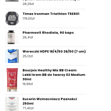
28,29
zł
Timex Ironman Triathlon T5E901
179,00
zł
Pharmovit Rhodiola, 90 kaps
26,41
zł
Woreczki HDPE 18/4/50 26/50 (7 um)
25,13
zł
Bourjois Healthy Mix BB Cream
Lekki krem BB do twarzy 02 Medium
30ml
19,99
zł
Eucerin Wzmacniacz Paznokci
250ml
77,40
zł