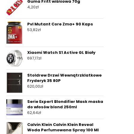
Guma Fritt wiśniowa 70g
4,20
zł
Pvl Mutant Core Zma+ 90 Kaps
53,82
zł
Xiaomi Watch S1 Active GL Biały
697,17
zł
Stoldrew Drzwi Wewnątrzklatkowe
Fryderyk 35 80P
620,00
zł
Serie Expert Blondifier Mask maska
do włosów blond 250ml
62,64
zł
Calvin Klein Calvin Klein Reveal
Woda Perfumowana Spray 100 Ml