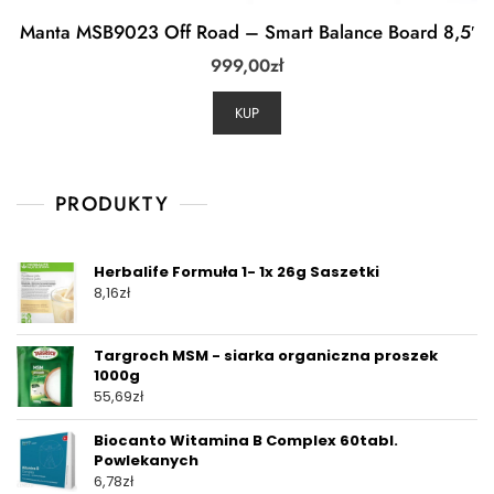
Manta MSB9023 Off Road – Smart Balance Board 8,5′
999,00
zł
KUP
PRODUKTY
Herbalife Formuła 1- 1x 26g Saszetki
8,16
zł
Targroch MSM - siarka organiczna proszek
1000g
55,69
zł
Biocanto Witamina B Complex 60tabl.
Powlekanych
6,78
zł