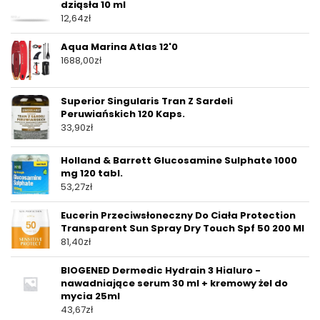
dziąsła 10 ml
12,64
zł
Aqua Marina Atlas 12'0
1688,00
zł
Superior Singularis Tran Z Sardeli
Peruwiańskich 120 Kaps.
33,90
zł
Holland & Barrett Glucosamine Sulphate 1000
mg 120 tabl.
53,27
zł
Eucerin Przeciwsłoneczny Do Ciała Protection
Transparent Sun Spray Dry Touch Spf 50 200 Ml
81,40
zł
BIOGENED Dermedic Hydrain 3 Hialuro -
nawadniające serum 30 ml + kremowy żel do
mycia 25ml
43,67
zł