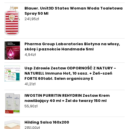
Blauer. Unit3D States Woman Woda Toaletowa
Spray 50 Ml
241,95
zł
Pharma Group Laboratories Biotyna na włosy,
skórę i paznokcie Handmade 5ml
4,94
zł
Usp Zdrowie Zestaw ODPORNOŚĆ Z NATURY -
NATURELL Immuno Hot, 10 sasz. + Żeń-szeń
FORTE 60tabl. Selen organiczny E
41,21
zł
IWOSTIN PURRITIN REHYDRIN Zestaw Krem
nawilżający 40 ml + Żel do twarzy 150 ml
55,90
zł
Hilding Salsa 160x200
2151,00
zł