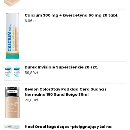
Calcium 300 mg + kwercetyna 60 mg 20 tabl.
6,96
zł
Durex Invisible Supercienkie 20 szt.
59,80
zł
Revlon ColorStay Podkład Cera Sucha i
Normalna 180 Sand Beige 30ml
23,00
zł
Heel Oreel łagodząco-pielęgnujący żel na