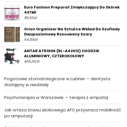
Euro Fashion Preparat Zmiękczający Do Skórek
437Ml
35,50
zł
Orion Organizer Na Sztućce Wkład Do Szuflady
Dwupoziomowy Rozsuwany Szary
44,59
zł
ANTAR AT51006 (RL-A42012) CHODZIK
ALUMINIOWY, CZTEROKOŁOWY
400,00
zł
Pogotowie stomatologiczne w Lubinie — dentysta
dostępny w niedzielę
Psychoterapia w Warszawie — terapia z empatią
Jak orteza stawu skokowego AFO przywraca mobilność
po amputacji