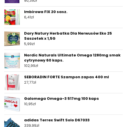
90,39
zł
Imbirowa FIX 20 sasz.
6,41
zł
Dary Natury Herbatka Dla Nerwusów Eko 25
Saszetek x 1,5G
5,99
zł
Nordic Naturals Ultimate Omega 1280mg smak
cytrynowy 60 kaps.
102,99
zł
SEBORADIN FORTE Szampon zapas 400 ml
27,77
zł
Galomega Omega-3 517mg 100 kaps
10,95
zł
adidas Terrex Swift Solo D67033
339,99
zł