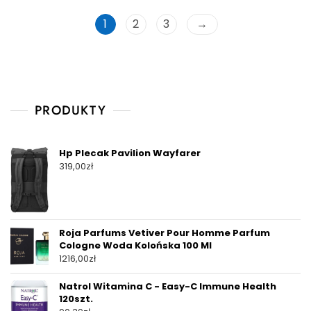
1
2
3
→
PRODUKTY
Hp Plecak Pavilion Wayfarer
319,00
zł
Roja Parfums Vetiver Pour Homme Parfum
Cologne Woda Kolońska 100 Ml
1216,00
zł
Natrol Witamina C - Easy-C Immune Health
120szt.