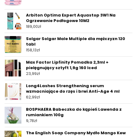
Arbiton Optima Expert Aquastop 3W1 Na
Ogrzewanie Podłogowe 10M2
189,00
zł
Solgar Solgar Male Multiple dla mężczyzn 120
tabl
158,13
zł
Max Factor Lipfinity Pomadka 2,3ml +
pielęgnujący sztyft 1,9g 160 Iced
23,99
zł
Long4Lashes Strengthening serum
wzmacniające do rzęs i brwi Anti-Age 4 ml
62,99
zł
BOSPHAERA Babeczka do kąpieli Lawenda z
rumiankiem 100g
9,78
zł
The English Soap Company Mydło Mango Kew