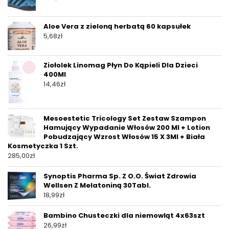
Aloe Vera z zieloną herbatą 60 kapsułek
5,68
zł
Ziołolek Linomag Płyn Do Kąpieli Dla Dzieci
400Ml
14,46
zł
Mesoestetic Tricology Set Zestaw Szampon
Hamujący Wypadanie Włosów 200 Ml + Lotion
Pobudzający Wzrost Włosów 15 X 3Ml + Biała
Kosmetyczka 1 Szt.
285,00
zł
Synoptis Pharma Sp. Z O.O. Świat Zdrowia
Wellsen Z Melatoniną 30Tabl.
18,99
zł
Bambino Chusteczki dla niemowląt 4x63szt
26,99
zł