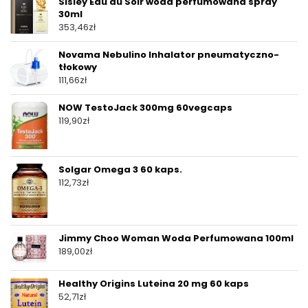
Sisley Eau du Soir woda perfumowana spray
30ml
353,46
zł
Novama Nebulino Inhalator pneumatyczno-
tłokowy
111,66
zł
NOW TestoJack 300mg 60vegcaps
119,90
zł
Solgar Omega 3 60 kaps.
112,73
zł
Jimmy Choo Woman Woda Perfumowana 100ml
189,00
zł
Healthy Origins Luteina 20 mg 60 kaps
52,71
zł