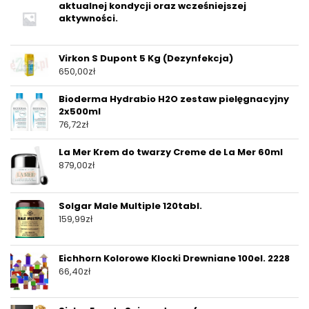
aktualnej kondycji oraz wcześniejszej
aktywności.
Virkon S Dupont 5 Kg (Dezynfekcja)
650,00
zł
Bioderma Hydrabio H2O zestaw pielęgnacyjny
2x500ml
76,72
zł
La Mer Krem do twarzy Creme de La Mer 60ml
879,00
zł
Solgar Male Multiple 120tabl.
159,99
zł
Eichhorn Kolorowe Klocki Drewniane 100el. 2228
66,40
zł