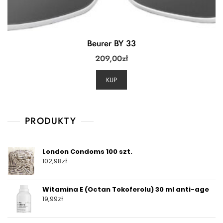
Beurer BY 33
209,00
zł
KUP
PRODUKTY
London Condoms 100 szt.
102,98
zł
Witamina E (Octan Tokoferolu) 30 ml anti-age
19,99
zł