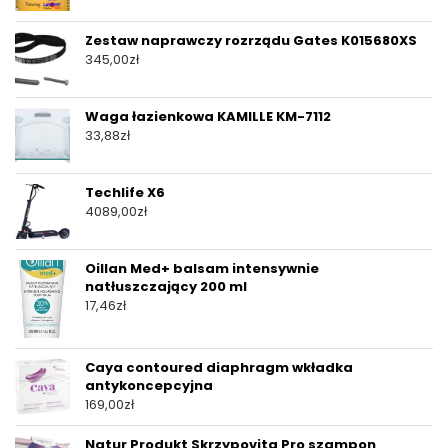
Zestaw naprawczy rozrządu Gates K015680XS
345,00
zł
Waga łazienkowa KAMILLE KM-7112
33,88
zł
Techlife X6
4089,00
zł
Oillan Med+ balsam intensywnie
natłuszczający 200 ml
17,46
zł
Caya contoured diaphragm wkładka
antykoncepcyjna
169,00
zł
Natur Produkt Skrzypovita Pro szampon