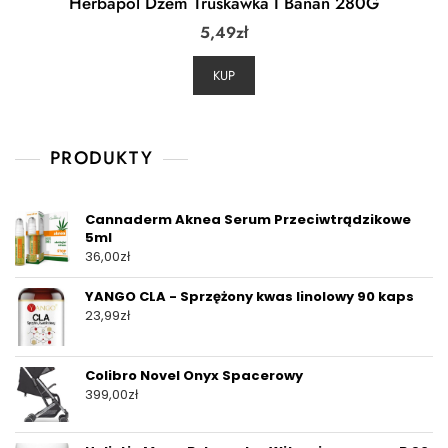
Herbapol Dżem Truskawka I Banan 280G
5,49
zł
KUP
PRODUKTY
Cannaderm Aknea Serum Przeciwtrądzikowe
5ml
36,00
zł
YANGO CLA - Sprzężony kwas linolowy 90 kaps
23,99
zł
Colibro Novel Onyx Spacerowy
399,00
zł