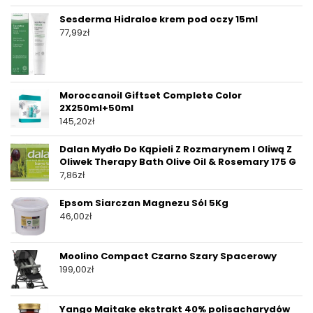
Sesderma Hidraloe krem pod oczy 15ml
77,99
zł
Moroccanoil Giftset Complete Color
2X250ml+50ml
145,20
zł
Dalan Mydło Do Kąpieli Z Rozmarynem I Oliwą Z
Oliwek Therapy Bath Olive Oil & Rosemary 175 G
7,86
zł
Epsom Siarczan Magnezu Sól 5Kg
46,00
zł
Moolino Compact Czarno Szary Spacerowy
199,00
zł
Yango Maitake ekstrakt 40% polisacharydów