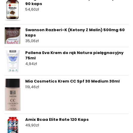
90 kaps
54,60
zł
Swanson Razberi-K (Ketony Z Malin) 500mg 60
kaps
35,06
zł
Pollena Eva Krem do rąk Natura pielęgnacyjny
75ml
4,94
zł
Mia Cosmetics Krem CC Spf 30 Medium 30ml
119,46
zł
Amix Bcaa Elite Rate 120 Kaps
49,90
zł