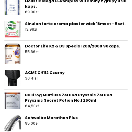
Holistic Mega B-komplex Witaminy z grupy B 90
kaps.
69,00
zł
Sinulan forte aroma plaster wiek 18msc+- 5szt.
13,99
zł
Doctor Life K2 & D3 Special 200/2000 90kaps.
55,86
zł
ACME CH112 Czarny
30,41
zł
Bullfrog Multiuse Żel Pod Prysznic Żel Pod
Prysznic Secret Potion No.1 250ml
64,50
zł
Schwalbe Marathon Plus
95,00
zł