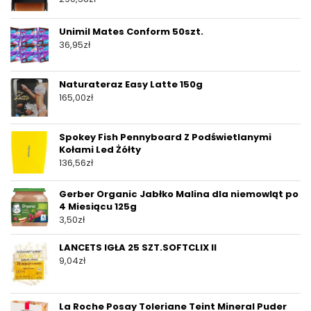
Unimil Mates Conform 50szt.
36,95
zł
Naturateraz Easy Latte 150g
165,00
zł
Spokey Fish Pennyboard Z Podświetlanymi
Kołami Led Żółty
136,56
zł
Gerber Organic Jabłko Malina dla niemowląt po
4 Miesiącu 125g
3,50
zł
LANCETS IGŁA 25 SZT.SOFTCLIX II
9,04
zł
La Roche Posay Toleriane Teint Mineral Puder