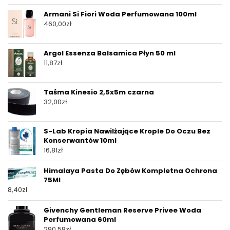
Armani Si Fiori Woda Perfumowana 100ml
460,00
zł
Argol Essenza Balsamica Płyn 50 ml
11,87
zł
Taśma Kinesio 2,5x5m czarna
32,00
zł
S-Lab Kropia Nawilżające Krople Do Oczu Bez
Konserwantów 10ml
16,81
zł
Himalaya Pasta Do Zębów Kompletna Ochrona
75Ml
8,40
zł
Givenchy Gentleman Reserve Privee Woda
Perfumowana 60ml
290,58
zł