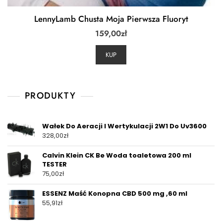
LennyLamb Chusta Moja Pierwsza Fluoryt
159,00
zł
KUP
PRODUKTY
Wałek Do Aeracji I Wertykulacji 2W1 Do Uv3600
328,00
zł
Calvin Klein CK Be Woda toaletowa 200 ml
TESTER
75,00
zł
ESSENZ Maść Konopna CBD 500 mg ,60 ml
55,91
zł