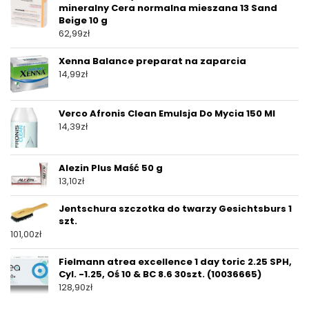
mineralny Cera normalna mieszana 13 Sand
Beige 10 g
62,99
zł
Xenna Balance preparat na zaparcia
14,99
zł
Verco Afronis Clean Emulsja Do Mycia 150 Ml
14,39
zł
Alezin Plus Maść 50 g
13,10
zł
Jentschura szczotka do twarzy Gesichtsburs 1
szt.
101,00
zł
Fielmann atrea excellence 1 day toric 2.25 SPH,
Cyl. -1.25, Oś 10 & BC 8.6 30szt. (10036665)
128,90
zł