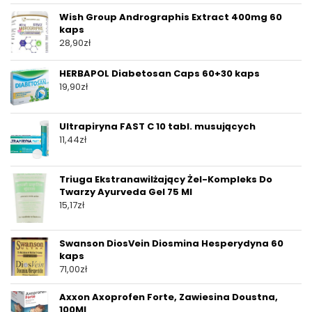
Wish Group Andrographis Extract 400mg 60
kaps
28,90
zł
HERBAPOL Diabetosan Caps 60+30 kaps
19,90
zł
Ultrapiryna FAST C 10 tabl. musujących
11,44
zł
Triuga Ekstranawilżający Żel-Kompleks Do
Twarzy Ayurveda Gel 75 Ml
15,17
zł
Swanson DiosVein Diosmina Hesperydyna 60
kaps
71,00
zł
Axxon Axoprofen Forte, Zawiesina Doustna,
100Ml