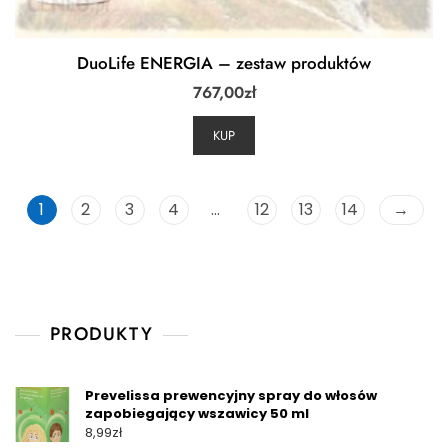
DuoLife ENERGIA – zestaw produktów
767,00
zł
KUP
1
2
3
4
…
12
13
14
→
PRODUKTY
Prevelissa prewencyjny spray do włosów
zapobiegający wszawicy 50 ml
8,99
zł