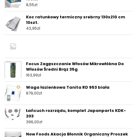
8,55
zł
Koc ratunkowy termiczny srebrny 130x210 cm
10szt.
43,95
zł
Focus Zagęszczanie Włosów Mikrowłókna Do
Włosów Średni Brąz 35g
163,99
zł
Waga łazienkowa Tanita RD 953 biała
879,00
zł
Łańcuch rozrządu, komplet Japanparts KDK-
203
396,00
zł
Now Foods Akacja Błonnik Organiczny Proszek