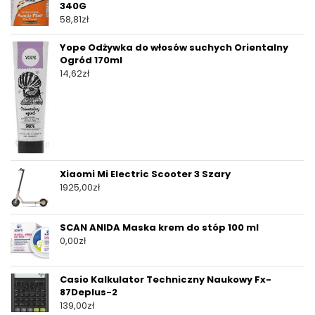
340G
58,81
zł
Yope Odżywka do włosów suchych Orientalny
Ogród 170ml
14,62
zł
Xiaomi Mi Electric Scooter 3 Szary
1925,00
zł
SCAN ANIDA Maska krem do stóp 100 ml
0,00
zł
Casio Kalkulator Techniczny Naukowy Fx-
87Deplus-2
139,00
zł