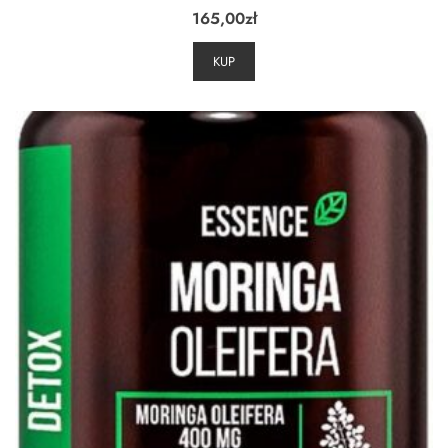
165,00
zł
KUP