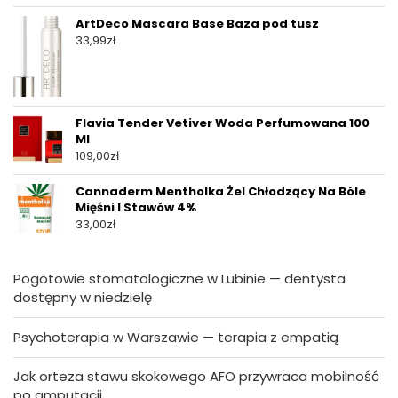
ArtDeco Mascara Base Baza pod tusz
33,99
zł
Flavia Tender Vetiver Woda Perfumowana 100
Ml
109,00
zł
Cannaderm Mentholka Żel Chłodzący Na Bóle
Mięśni I Stawów 4%
33,00
zł
Pogotowie stomatologiczne w Lubinie — dentysta
dostępny w niedzielę
Psychoterapia w Warszawie — terapia z empatią
Jak orteza stawu skokowego AFO przywraca mobilność
po amputacji