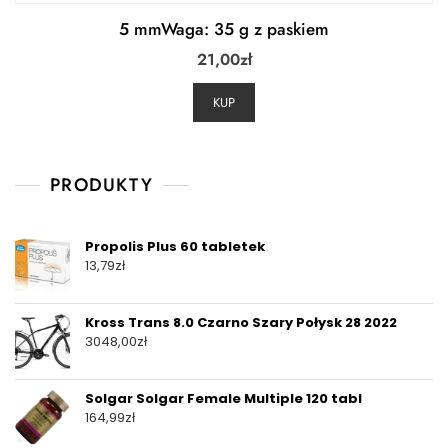
5 mmWaga: ‎35 g z paskiem
21,00
zł
KUP
PRODUKTY
Propolis Plus 60 tabletek
13,79
zł
Kross Trans 8.0 Czarno Szary Połysk 28 2022
3048,00
zł
Solgar Solgar Female Multiple 120 tabl
164,99
zł