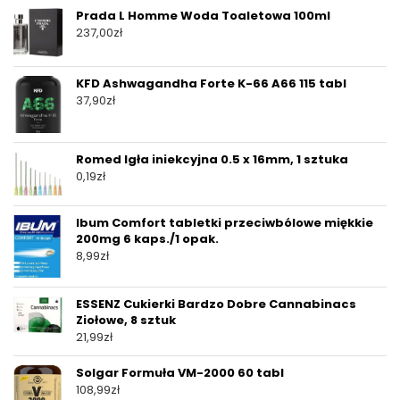
Prada L Homme Woda Toaletowa 100ml
237,00
zł
KFD Ashwagandha Forte K-66 A66 115 tabl
37,90
zł
Romed Igła iniekcyjna 0.5 x 16mm, 1 sztuka
0,19
zł
Ibum Comfort tabletki przeciwbólowe miękkie
200mg 6 kaps./1 opak.
8,99
zł
ESSENZ Cukierki Bardzo Dobre Cannabinacs
Ziołowe, 8 sztuk
21,99
zł
Solgar Formuła VM-2000 60 tabl
108,99
zł