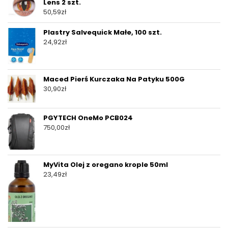
Lens 2 szt.
50,59
zł
Plastry Salvequick Małe, 100 szt.
24,92
zł
Maced Pierś Kurczaka Na Patyku 500G
30,90
zł
PGYTECH OneMo PCB024
750,00
zł
MyVita Olej z oregano krople 50ml
23,49
zł