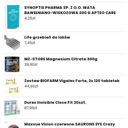
SYNOPTIS PHARMA SP. Z O.O. WATA
BAWEŁNIANO-WISKOZOWA 200 G APTEO CARE
4,25
zł
Life grzebień do loków
7,49
zł
MZ-STORE Magnesium Citrate 300g
39,90
zł
Zestaw BIOFARM Vigalex Forte, 2x 120 tabletek
44,90
zł
Durex Invisible Close Fit 20szt.
87,99
zł
Maxvue Vision czerwone SAURONS EYE Crazy