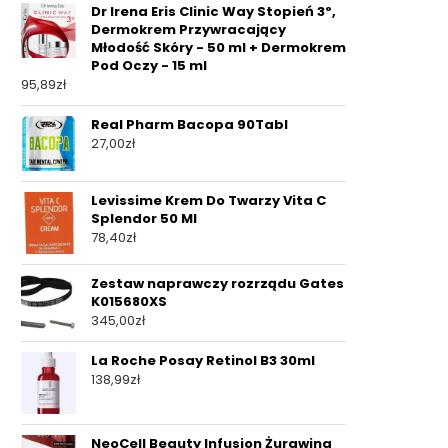
Dr Irena Eris Clinic Way Stopień 3º,
Dermokrem Przywracający
Młodość Skóry - 50 ml + Dermokrem
Pod Oczy - 15 ml
95,89
zł
Real Pharm Bacopa 90Tabl
27,00
zł
Levissime Krem Do Twarzy Vita C
Splendor 50 Ml
78,40
zł
Zestaw naprawczy rozrządu Gates
K015680XS
345,00
zł
La Roche Posay Retinol B3 30ml
138,99
zł
NeoCell Beauty Infusion Żurawina