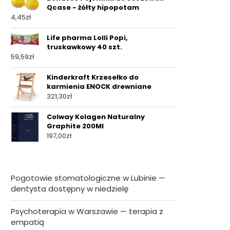
Qcase - żółty hipopotam
4,45
zł
Life pharma Lolli Popi,
truskawkowy 40 szt.
59,59
zł
Kinderkraft Krzesełko do
karmienia ENOCK drewniane
321,30
zł
Colway Kolagen Naturalny
Graphite 200Ml
197,00
zł
Pogotowie stomatologiczne w Lubinie —
dentysta dostępny w niedzielę
Psychoterapia w Warszawie — terapia z
empatią