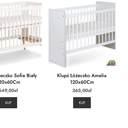
eczko Sofie Biały
Klupś Łóżeczko Amelia
20x60Cm
120x60Cm
649,00
zł
365,00
zł
KUP
KUP