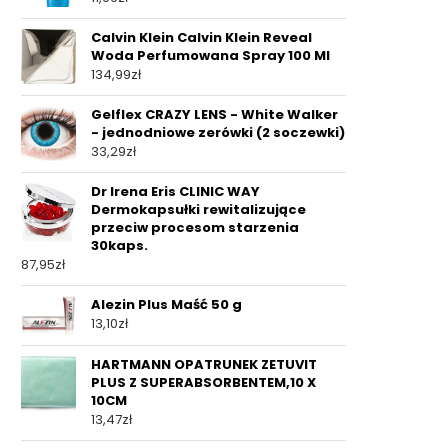
Calvin Klein Calvin Klein Reveal
Woda Perfumowana Spray 100 Ml
134,99
zł
Gelflex CRAZY LENS - White Walker
- jednodniowe zerówki (2 soczewki)
33,29
zł
Dr Irena Eris CLINIC WAY
Dermokapsułki rewitalizujące
przeciw procesom starzenia
30kaps.
87,95
zł
Alezin Plus Maść 50 g
13,10
zł
HARTMANN OPATRUNEK ZETUVIT
PLUS Z SUPERABSORBENTEM,10 X
10CM
13,47
zł