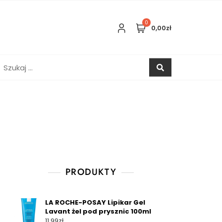
0
0,00zł
zukaj:
PRODUKTY
LA ROCHE-POSAY Lipikar Gel
Lavant żel pod prysznic 100ml
11,99
zł