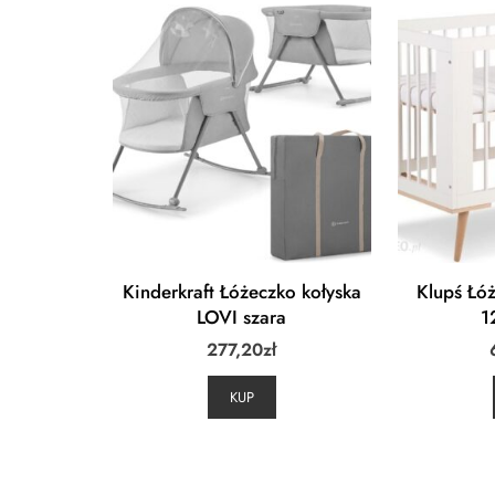
Kinderkraft Łóżeczko kołyska
Klupś Łóż
LOVI szara
1
277,20
zł
KUP