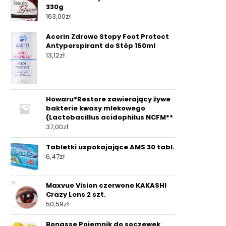
330g
163,00
zł
Acerin Zdrowe Stopy Foot Protect
Antyperspirant do Stóp 150ml
13,12
zł
Howaru*Restore zawierający żywe
bakterie kwasy mlekowego
(Lactobacillus acidophilus NCFM**
37,00
zł
Tabletki uspokajające AMS 30 tabl.
6,47
zł
Maxvue Vision czerwone KAKASHI
Crazy Lens 2 szt.
50,59
zł
Bonasse Pojemnik do soczewek