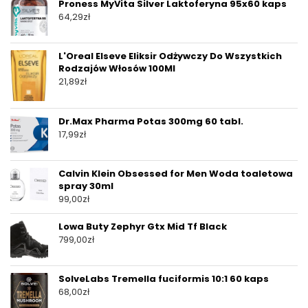
Proness MyVita Silver Laktoferyna 95x60 kaps
64,29
zł
L'Oreal Elseve Eliksir Odżywczy Do Wszystkich
Rodzajów Włosów 100Ml
21,89
zł
Dr.Max Pharma Potas 300mg 60 tabl.
17,99
zł
Calvin Klein Obsessed for Men Woda toaletowa
spray 30ml
99,00
zł
Lowa Buty Zephyr Gtx Mid Tf Black
799,00
zł
SolveLabs Tremella fuciformis 10:1 60 kaps
68,00
zł