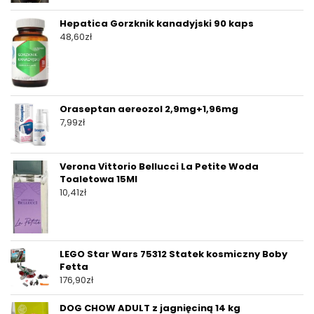
Hepatica Gorzknik kanadyjski 90 kaps
48,60
zł
Oraseptan aereozol 2,9mg+1,96mg
7,99
zł
Verona Vittorio Bellucci La Petite Woda
Toaletowa 15Ml
10,41
zł
LEGO Star Wars 75312 Statek kosmiczny Boby
Fetta
176,90
zł
DOG CHOW ADULT z jagnięciną 14 kg