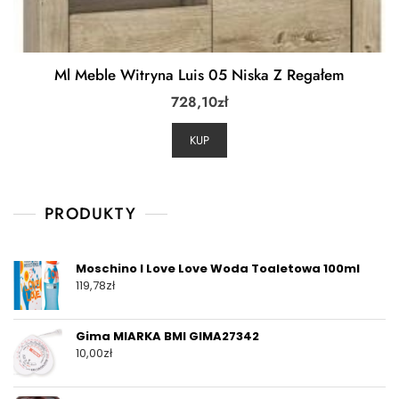
Ml Meble Witryna Luis 05 Niska Z Regałem
728,10
zł
KUP
PRODUKTY
Moschino I Love Love Woda Toaletowa 100ml
119,78
zł
Gima MIARKA BMI GIMA27342
10,00
zł