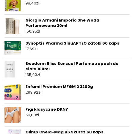
98,40
zł
Giorgio Armani Emporio She Woda
Perfumowana 30ml
150,95
zł
Synoptis Pharma SinuAPTEO Zatoki 60 kaps
17,69
zł
Swederm Bliss Sensual Perfume zapach do
ciała 100ml
135,00
zł
Enfamil Premium MFGM 2 3200g
299,92
zł
Figi klasyczne DKNY
69,00
zł
Olimp Chela-Mag B6 Skurcz 60 kaps.