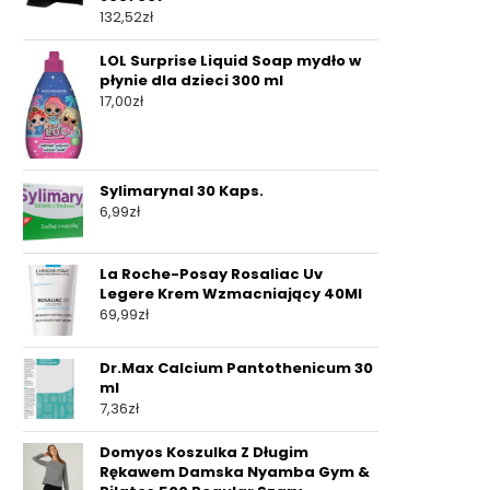
132,52
zł
LOL Surprise Liquid Soap mydło w
płynie dla dzieci 300 ml
17,00
zł
Sylimarynal 30 Kaps.
6,99
zł
La Roche-Posay Rosaliac Uv
Legere Krem Wzmacniający 40Ml
69,99
zł
Dr.Max Calcium Pantothenicum 30
ml
7,36
zł
Domyos Koszulka Z Długim
Rękawem Damska Nyamba Gym &