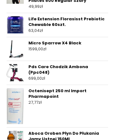
Pilates 500 Regular Szary
49,99
zł
Life Extension Florasisst Prebiotic
Chewable 60szt.
63,04
zł
Micro Sparrow X4 Black
1599,00
zł
Pds Care Chodzik Ambona
(Ppc048)
699,00
zł
Octenisept 250 ml Import
Pharmapoint
27,77
zł
Aboca Oroben Płyn Do Płukania
Jamy Ustnej 150Ml