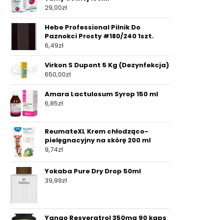
29,00
zł
Hebe Professional Pilnik Do
Paznokci Prosty #180/240 1szt.
6,49
zł
Virkon S Dupont 5 Kg (Dezynfekcja)
650,00
zł
Amara Lactulosum Syrop 150 ml
6,85
zł
ReumateXL Krem chłodząco-
pielęgnacyjny na skórę 200 ml
9,74
zł
Yokaba Pure Dry Drop 50ml
39,99
zł
Yango Resveratrol 350mg 90 kaps