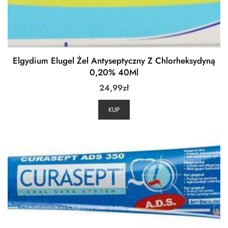
Elgydium Elugel Żel Antyseptyczny Z Chlorheksydyną
0,20% 40Ml
24,99
zł
KUP