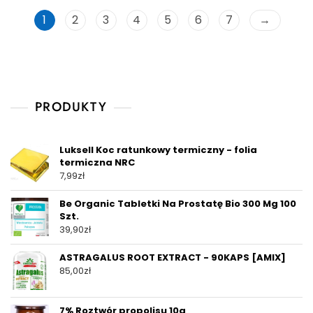
1
2
3
4
5
6
7
→
PRODUKTY
Luksell Koc ratunkowy termiczny - folia
termiczna NRC
7,99
zł
Be Organic Tabletki Na Prostatę Bio 300 Mg 100
Szt.
39,90
zł
ASTRAGALUS ROOT EXTRACT - 90KAPS [AMIX]
85,00
zł
7% Roztwór propolisu 10g