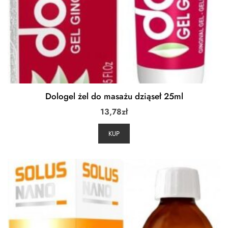
Dologel żel do masażu dziąseł 25ml
13,78
zł
KUP