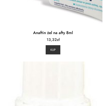
Anaftin żel na afty 8ml
13,32
zł
KUP