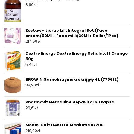
8,90
zł
Zestaw - Lierac Lift Integral Set (Face
cream/50Ml + Face milk/30Ml + Roller/1Pcs)
214,59
zł
Dextro Energy Dextro Energy Schulstoff Orange
50g
5,49
zł
BROWIN Garnek rzymski okrągły 4L (770612)
88,90
zł
Pharmovit Herballine Hepavitol 60 kapsa
29,61
zł
Meble-Soft DAKOTA Medium 90x200
219,00
zł