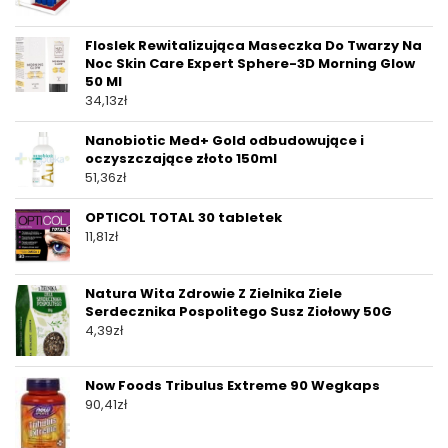
Floslek Rewitalizująca Maseczka Do Twarzy Na
Noc Skin Care Expert Sphere-3D Morning Glow
50 Ml
34,13
zł
Nanobiotic Med+ Gold odbudowujące i
oczyszczające złoto 150ml
51,36
zł
OPTICOL TOTAL 30 tabletek
11,81
zł
Natura Wita Zdrowie Z Zielnika Ziele
Serdecznika Pospolitego Susz Ziołowy 50G
4,39
zł
Now Foods Tribulus Extreme 90 Wegkaps
90,41
zł