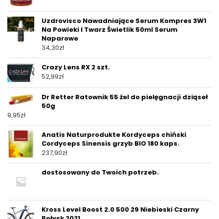
Uzdrovisco Nawadniające Serum Kompres 3W1
Na Powieki I Twarz Świetlik 50ml Serum
Naparowe
34,30
zł
Crazy Lens RX 2 szt.
52,99
zł
Dr Retter Ratownik 55 żel do pielęgnacji dziąseł
50g
9,95
zł
Anatis Naturprodukte Kordyceps chiński
Cordyceps Sinensis grzyb BIO 180 kaps.
237,90
zł
dostosowany do Twoich potrzeb.
Kross Level Boost 2.0 500 29 Niebieski Czarny
Połysk 2021