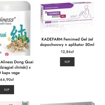
KADEFARM Femimed Gel żel
dopochwowy + aplikator 50ml
12,86
zł
 Aliness Dong Quai
KUP
zięgiel chiński) x
 kaps vege
44,90
zł
KUP