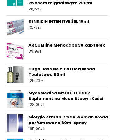
kwasem migdałowym 200ml
26,55
zł
SENSIKIN INTENSIVE ŻEL 15ml
16,77
zł
ARCUMline Menocaps 30 kapsułek
39,99
zł
Hugo Boss No.6 Bottled Woda
Toaletowa 50ml
125,73
zł
MycoMedica MYCOFLEX 90k
Suplement na Moce Stawy i Kości
128,00
zł
Giorgio Armani Code Woman Woda
perfumowana 30ml spray
195,00
zł