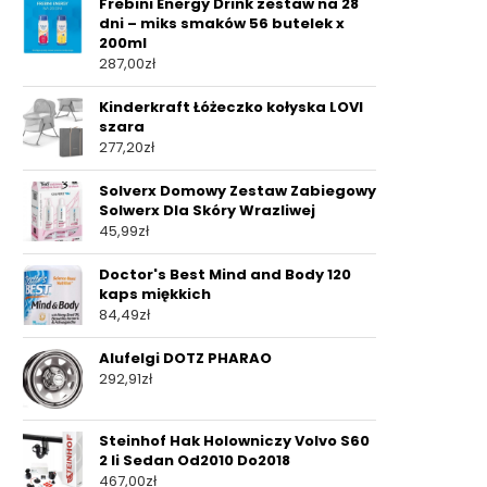
Frebini Energy Drink zestaw na 28
dni – miks smaków 56 butelek x
200ml
287,00
zł
Kinderkraft Łóżeczko kołyska LOVI
szara
277,20
zł
Solverx Domowy Zestaw Zabiegowy
Solwerx Dla Skóry Wrazliwej
45,99
zł
Doctor's Best Mind and Body 120
kaps miękkich
84,49
zł
Alufelgi DOTZ PHARAO
292,91
zł
Steinhof Hak Holowniczy Volvo S60
2 Ii Sedan Od2010 Do2018
467,00
zł