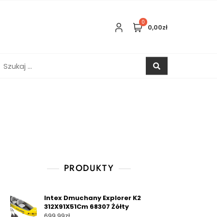
0
0,00zł
zukaj:
PRODUKTY
Intex Dmuchany Explorer K2
312X91X51Cm 68307 Żółty
699,99
zł