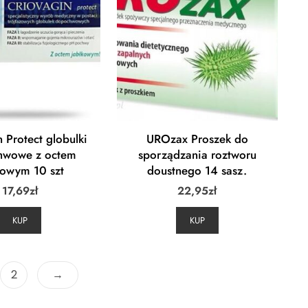
 Protect globulki
UROzax Proszek do
hwowe z octem
sporządzania roztworu
kowym 10 szt
doustnego 14 sasz.
17,69
zł
22,95
zł
KUP
KUP
2
→