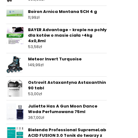
Boiron Arnica Montana 5CH 4 g
11,99
zł
BAYER Advantage - krople na pchły
dla kotów o masie ciała >4kg
4x0,8ml
53,58
zł
Meteor Invert Turquoise
149,99
zł
Ostrovit Astaxantyna Astaxanthin
90 tabl
53,00
zł
Juliette Has A Gun Moon Dance
Woda Perfumowana 75ml
367,00
zł
Bielenda Professional SupremeLab
ACID FUSION 3.0 Tonik do twarzy z