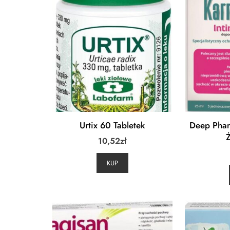
Urtix 60 Tabletek
Deep Phar
10,52
zł
KUP