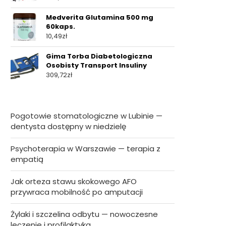
Medverita Glutamina 500 mg
60kaps.
10,49
zł
Gima Torba Diabetologiczna
Osobisty Transport Insuliny
309,72
zł
Pogotowie stomatologiczne w Lubinie —
dentysta dostępny w niedzielę
Psychoterapia w Warszawie — terapia z
empatią
Jak orteza stawu skokowego AFO
przywraca mobilność po amputacji
Żylaki i szczelina odbytu — nowoczesne
leczenie i profilaktyka