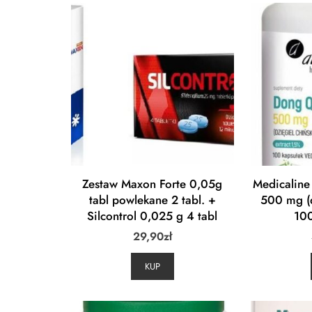
Zestaw Maxon Forte 0,05g
Medicaline
tabl powlekane 2 tabl. +
500 mg (d
Silcontrol 0,025 g 4 tabl
100
29,90
zł
KUP