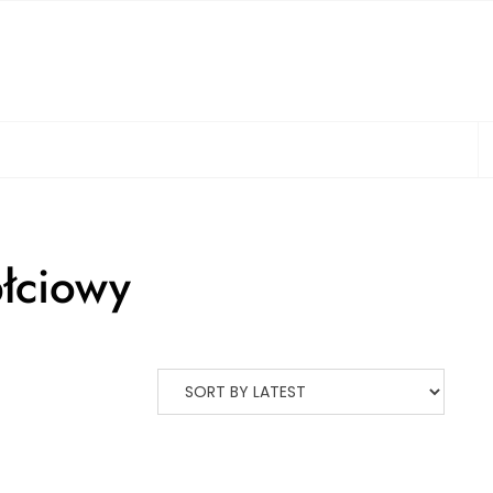
S
łciowy