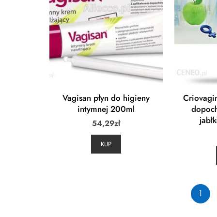
Vagisan płyn do higieny
Criovagin
intymnej 200ml
dopoc
jabł
54,29
zł
KUP
1