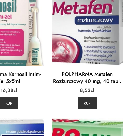
ma Karnosil Intim-
POLPHARMA Metafen
Żel 5x5ml
Rozkurczowy 40 mg, 40 tabl.
16,38
zł
8,52
zł
KUP
KUP