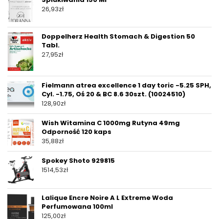
26,93
zł
Doppelherz Health Stomach & Digestion 50
Tabl.
27,95
zł
Fielmann atrea excellence 1 day toric -5.25 SPH,
Cyl. -1.75, Oś 20 & BC 8.6 30szt. (10024510)
128,90
zł
Wish Witamina C 1000mg Rutyna 49mg
Odporność 120 kaps
35,88
zł
Spokey Shoto 929815
1514,53
zł
Lalique Encre Noire A L Extreme Woda
Perfumowana 100ml
125,00
zł