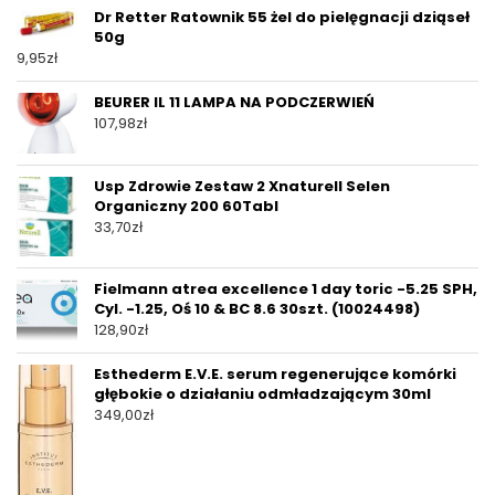
Dr Retter Ratownik 55 żel do pielęgnacji dziąseł
50g
9,95
zł
BEURER IL 11 LAMPA NA PODCZERWIEŃ
107,98
zł
Usp Zdrowie Zestaw 2 Xnaturell Selen
Organiczny 200 60Tabl
33,70
zł
Fielmann atrea excellence 1 day toric -5.25 SPH,
Cyl. -1.25, Oś 10 & BC 8.6 30szt. (10024498)
128,90
zł
Esthederm E.V.E. serum regenerujące komórki
głębokie o działaniu odmładzającym 30ml
349,00
zł