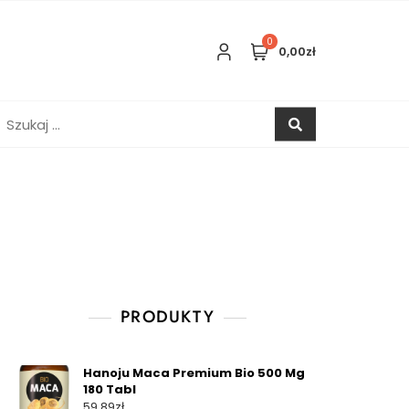
0
0,00zł
zukaj:
PRODUKTY
Hanoju Maca Premium Bio 500 Mg
180 Tabl
59,89
zł