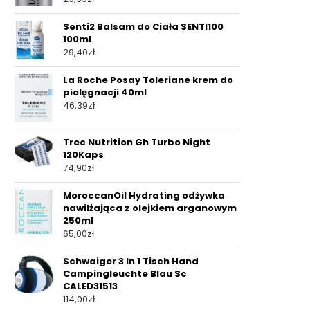
Senti2 Balsam do Ciała SENTI100
100ml
29,40
zł
La Roche Posay Toleriane krem do
pielęgnacji 40ml
46,39
zł
Trec Nutrition Gh Turbo Night
120Kaps
74,90
zł
MoroccanOil Hydrating odżywka
nawilżająca z olejkiem arganowym
250ml
65,00
zł
Schwaiger 3 In 1 Tisch Hand
Campingleuchte Blau Sc
CALED31513
114,00
zł