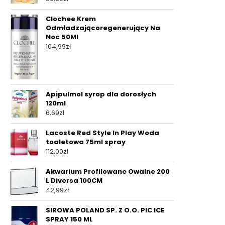
Clochee Krem
Odmładzającoregenerujący Na
Noc 50Ml
104,99
zł
Apipulmol syrop dla dorosłych
120ml
6,69
zł
Lacoste Red Style In Play Woda
toaletowa 75ml spray
112,00
zł
Akwarium Profilowane Owalne 200
L Diversa 100CM
42,99
zł
SIROWA POLAND SP. Z O.O. PIC ICE
SPRAY 150 ML