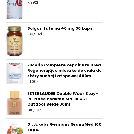
7,99
zł
Solgar, Luteina 40 mg 30 kaps.
139,90
zł
Eucerin Complete Repair 10% Urea
Regenerujące mleczko do ciała do
skóry suchej i atopowej 400ml
111,00
zł
ESTEE LAUDER Double Wear Stay-
in-Place Podkład SPF 10 4C1
Outdoor Beige 30ml
140,00
zł
Dr.Jckobs Germany GranaMed 100
kaps.