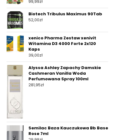
99,99
zł
Biotech Tribulus Maximus 90Tab
52,00
zł
xenico Pharma Zestaw xenivit
Witamina D3 4000 Forte 2x120
Kaps
39,00
zł
Alyssa Ashley Zapachy Damskie
Cashmeran Vanilla Woda
Perfumowana Spray 100ml
281,95
zł
Semilac Baza Kauczukowa Bb Base
Rose 7ml
29,99
zł