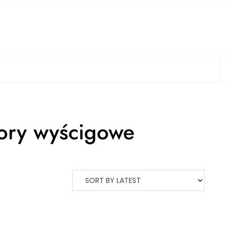
S
tory wyścigowe