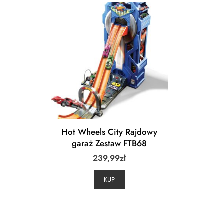
Hot Wheels City Rajdowy
garaż Zestaw FTB68
239,99
zł
KUP