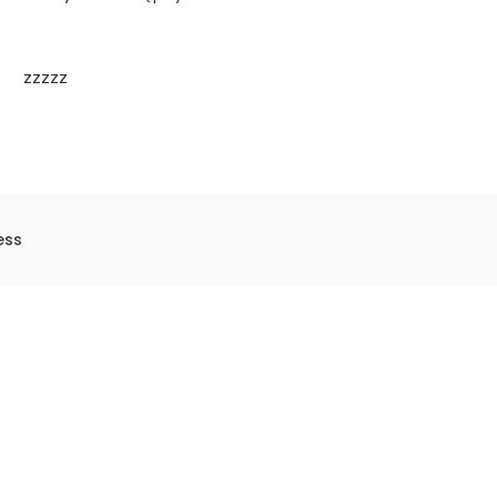
zzzzz
ess