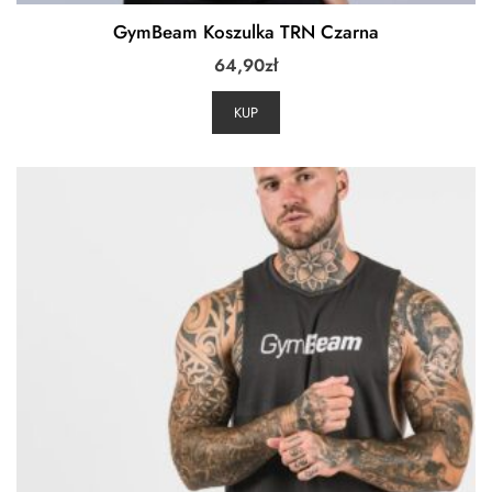
GymBeam Koszulka TRN Czarna
64,90
zł
KUP