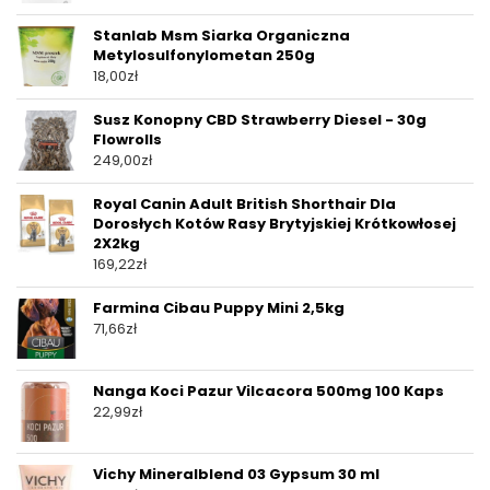
Stanlab Msm Siarka Organiczna
Metylosulfonylometan 250g
18,00
zł
Susz Konopny CBD Strawberry Diesel - 30g
Flowrolls
249,00
zł
Royal Canin Adult British Shorthair Dla
Dorosłych Kotów Rasy Brytyjskiej Krótkowłosej
2X2kg
169,22
zł
Farmina Cibau Puppy Mini 2,5kg
71,66
zł
Nanga Koci Pazur Vilcacora 500mg 100 Kaps
22,99
zł
Vichy Mineralblend 03 Gypsum 30 ml