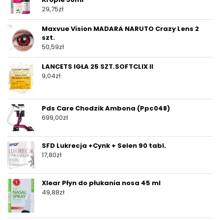
29,75
zł
Maxvue Vision MADARA NARUTO Crazy Lens 2
szt.
50,59
zł
LANCETS IGŁA 25 SZT.SOFTCLIX II
9,04
zł
Pds Care Chodzik Ambona (Ppc048)
699,00
zł
SFD Lukrecja +Cynk + Selen 90 tabl.
17,80
zł
Xlear Płyn do płukania nosa 45 ml
49,88
zł