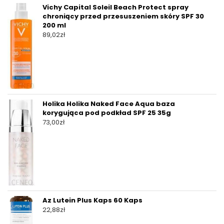
Vichy Capital Soleil Beach Protect spray
chroniący przed przesuszeniem skóry SPF 30
200 ml
89,02
zł
Holika Holika Naked Face Aqua baza
korygująca pod podkład SPF 25 35g
73,00
zł
Az Lutein Plus Kaps 60 Kaps
22,88
zł