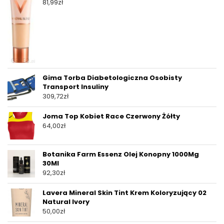
81,99
zł
Gima Torba Diabetologiczna Osobisty
Transport Insuliny
309,72
zł
Joma Top Kobiet Race Czerwony Żółty
64,00
zł
Botanika Farm Essenz Olej Konopny 1000Mg
30Ml
92,30
zł
Lavera Mineral Skin Tint Krem Koloryzujący 02
Natural Ivory
50,00
zł