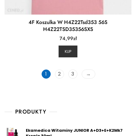
4F Koszulka W H4Z22Tsd353 56S
H4Z22TSD35356SXS
74,99
zł
KUP
1
2
3
→
PRODUKTY
Ekamedica Witaminy JUNIOR A+D3+E+K2Mk7
Krople 30ml