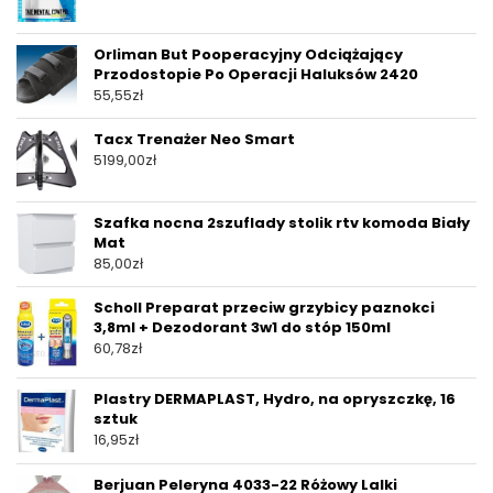
Orliman But Pooperacyjny Odciążający
Przodostopie Po Operacji Haluksów 2420
55,55
zł
Tacx Trenażer Neo Smart
5199,00
zł
Szafka nocna 2szuflady stolik rtv komoda Biały
Mat
85,00
zł
Scholl Preparat przeciw grzybicy paznokci
3,8ml + Dezodorant 3w1 do stóp 150ml
60,78
zł
Plastry DERMAPLAST, Hydro, na opryszczkę, 16
sztuk
16,95
zł
Berjuan Peleryna 4033-22 Różowy Lalki