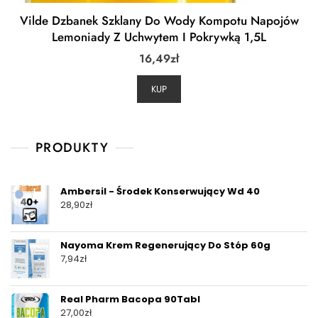
Vilde Dzbanek Szklany Do Wody Kompotu Napojów
Lemoniady Z Uchwytem I Pokrywką 1,5L
16,49
zł
KUP
PRODUKTY
Ambersil - Środek Konserwujący Wd 40
28,90
zł
Nayoma Krem Regenerujący Do Stóp 60g
7,94
zł
Real Pharm Bacopa 90Tabl
27,00
zł