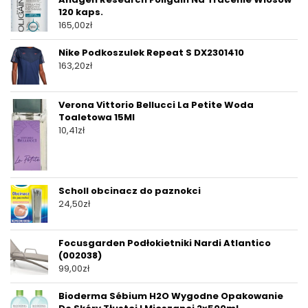
120 kaps.
165,00
zł
Nike Podkoszulek Repeat S DX2301410
163,20
zł
Verona Vittorio Bellucci La Petite Woda
Toaletowa 15Ml
10,41
zł
Scholl obcinacz do paznokci
24,50
zł
Focusgarden Podłokietniki Nardi Atlantico
(002038)
99,00
zł
Bioderma Sébium H2O Wygodne Opakowanie