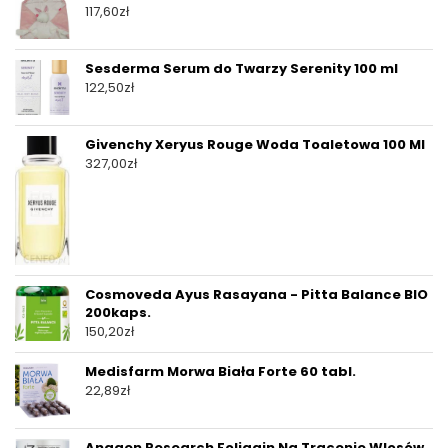
117,60
zł
Sesderma Serum do Twarzy Serenity 100 ml
122,50
zł
Givenchy Xeryus Rouge Woda Toaletowa 100 Ml
327,00
zł
Cosmoveda Ayus Rasayana - Pitta Balance BIO
200kaps.
150,20
zł
Medisfarm Morwa Biała Forte 60 tabl.
22,89
zł
Anagen Research Foligain Na Tracenie Wlosów