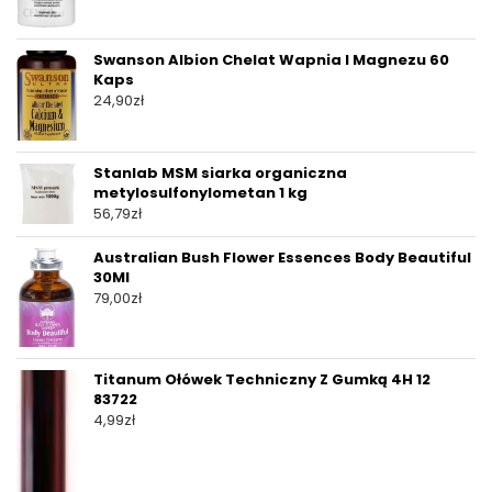
Swanson Albion Chelat Wapnia I Magnezu 60
Kaps
24,90
zł
Stanlab MSM siarka organiczna
metylosulfonylometan 1 kg
56,79
zł
Australian Bush Flower Essences Body Beautiful
30Ml
79,00
zł
Titanum Ołówek Techniczny Z Gumką 4H 12
83722
4,99
zł