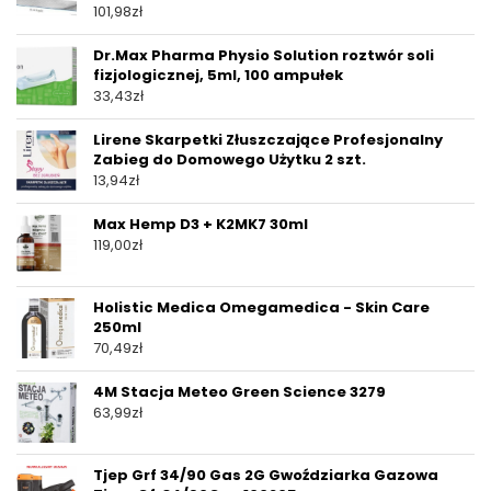
101,98
zł
Dr.Max Pharma Physio Solution roztwór soli
fizjologicznej, 5ml, 100 ampułek
33,43
zł
Lirene Skarpetki Złuszczające Profesjonalny
Zabieg do Domowego Użytku 2 szt.
13,94
zł
Max Hemp D3 + K2MK7 30ml
119,00
zł
Holistic Medica Omegamedica - Skin Care
250ml
70,49
zł
4M Stacja Meteo Green Science 3279
63,99
zł
Tjep Grf 34/90 Gas 2G Gwoździarka Gazowa