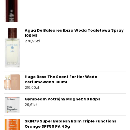
Agua De Baleares Ibiza Woda Toaletowa Spray
100 Ml
270,95
zł
Hugo Boss The Scent For Her Woda
Perfumowana 100ml
219,00
zł
Gymbeam Potrójny Magnez 90 kaps
29,61
zł
SKIN79 Super Beblesh Balm Triple Functions
Orange SPF50 PA 40g