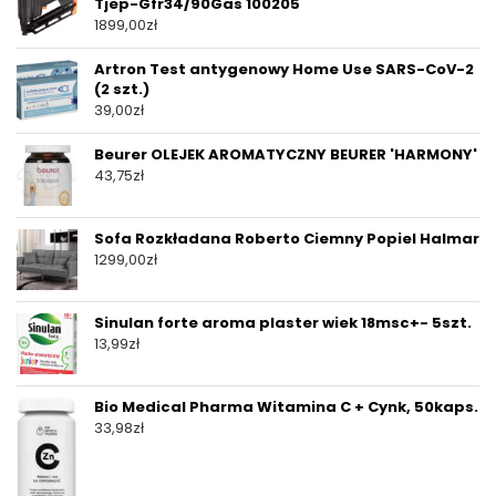
Tjep-Gfr34/90Gas 100205
1899,00
zł
Artron Test antygenowy Home Use SARS-CoV-2
(2 szt.)
39,00
zł
Beurer OLEJEK AROMATYCZNY BEURER 'HARMONY'
43,75
zł
Sofa Rozkładana Roberto Ciemny Popiel Halmar
1299,00
zł
Sinulan forte aroma plaster wiek 18msc+- 5szt.
13,99
zł
Bio Medical Pharma Witamina C + Cynk, 50kaps.
33,98
zł