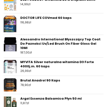
14,99
zł
DOCTOR LIFE COVmed 60 kaps
116,98
zł
Alessandro International Błyszczący Top Coat
Do Paznokci Uv/Led Brush On Fiber Gloss Gel
10Ml
187,00
zł
MYVITA Silver naturalna witamina D3 Forte
4000j.m. 60 kaps
26,99
zł
Brutal Anadrol 90 Kaps
78,90
zł
Argol Essenza Balsamica Płyn 50 ml
11,87
zł