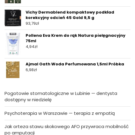
Vichy Dermablend kompaktowy podkład
korekcyjny odcień 45 Gold 9,5 g
93,79
zł
Pollena Eva Krem do rąk Natura pielęgnacyjny
75ml
4,94
zł
Ajmal Oath Woda Perfumowana 1,5ml Próbka
6,98
zł
Pogotowie stomatologiczne w Lubinie — dentysta
dostępny w niedzielę
Psychoterapia w Warszawie — terapia z empatią
Jak orteza stawu skokowego AFO przywraca mobilność
po amputacji