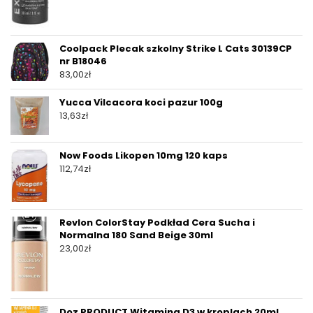
Coolpack Plecak szkolny Strike L Cats 30139CP
nr B18046
83,00
zł
Yucca Vilcacora koci pazur 100g
13,63
zł
Now Foods Likopen 10mg 120 kaps
112,74
zł
Revlon ColorStay Podkład Cera Sucha i
Normalna 180 Sand Beige 30ml
23,00
zł
Doz PRODUCT Witamina D3 w kroplach 20ml