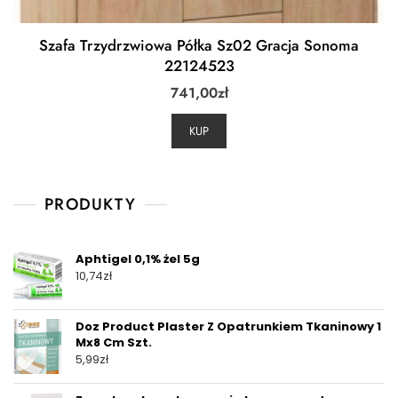
Szafa Trzydrzwiowa Półka Sz02 Gracja Sonoma
22124523
741,00
zł
KUP
PRODUKTY
Aphtigel 0,1% żel 5g
10,74
zł
Doz Product Plaster Z Opatrunkiem Tkaninowy 1
Mx8 Cm Szt.
5,99
zł