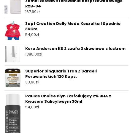
Zamel zestaw sterowania bezprzewodowego
RzB-04
167,69
zł
Zapf Creation Dolly Moda Koszulka I Spodnie
36Cm
54,00
zł
Kora Andersen KS 2 szafa 3 drzwiowa z lustrem
1388,00
zł
Superior Singularis Tran Z Sardeli
Peruwiańskich 120 Kaps.
33,90
zł
Paulas Choice Płyn Eksfoliujący 2% BHA z
Kwasem Salicylowym 30ml
54,00
zł