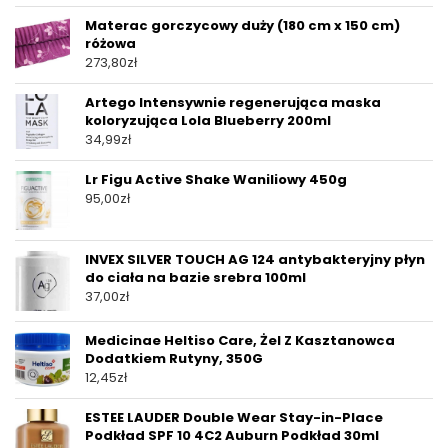
Materac gorczycowy duży (180 cm x 150 cm)
różowa
273,80
zł
Artego Intensywnie regenerująca maska
koloryzująca Lola Blueberry 200ml
34,99
zł
Lr Figu Active Shake Waniliowy 450g
95,00
zł
INVEX SILVER TOUCH AG 124 antybakteryjny płyn
do ciała na bazie srebra 100ml
37,00
zł
Medicinae Heltiso Care, Żel Z Kasztanowca
Dodatkiem Rutyny, 350G
12,45
zł
ESTEE LAUDER Double Wear Stay-in-Place
Podkład SPF 10 4C2 Auburn Podkład 30ml