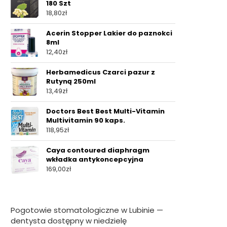
180 Szt
18,80
zł
Acerin Stopper Lakier do paznokci
8ml
12,40
zł
Herbamedicus Czarci pazur z
Rutyną 250ml
13,49
zł
Doctors Best Best Multi-Vitamin
Multivitamin 90 kaps.
118,95
zł
Caya contoured diaphragm
wkładka antykoncepcyjna
169,00
zł
Pogotowie stomatologiczne w Lubinie —
dentysta dostępny w niedzielę