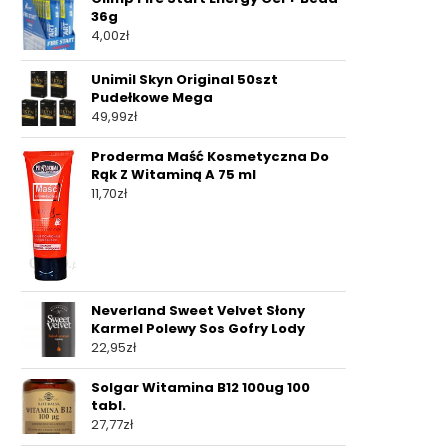
36g
4,00
zł
Unimil Skyn Original 50szt
Pudełkowe Mega
49,99
zł
Proderma Maść Kosmetyczna Do
Rąk Z Witaminą A 75 ml
11,70
zł
Neverland Sweet Velvet Słony
Karmel Polewy Sos Gofry Lody
22,95
zł
Solgar Witamina B12 100ug 100
tabl.
27,77
zł