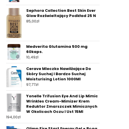
Sephora Collection Best Skin Ever
Glow Rozświeltający Podkład 25 N
85,00
zł
Medverita Glutamina 500 mg
60kaps.
10,49
zł
Cerave Mleczko Nawilżające Do
Skóry Suchej I Bardzo Suchej
Moisturising Lotion 1000Ml
97,77
zł
Yonelle Trifusion Eye And Lip Mimic
Wrinkles Cream-Mimizer Krem
Reduktor Zmarszczek Mimicznych
W Okolicach Oczu I Ust 15Ml
194,00
zł
Olimp Fire Start Energy Gel + Bcaa