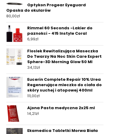
Optykon Progear Eyeguard
Opaska do okularów
80,00
zł
Rimmel 60 Seconds -Lakier do
paznokci - 415 Instyle Coral
6,99
zł
Floslek Rewitalizująca Maseczka
Do Twarzy Na Noc Skin Care Expert
Sphere-3D Morning Glow 50 Ml
34,13
zł
Eucerin Complete Repair 10% Urea
Regenerujące mleczko do ciała do
skóry suchej i atopowej 400ml
111,00
zł
Ajona Pasta medyczna 2x25 ml
14,21
zł
Ekamedica Tabletki Morwa Biała