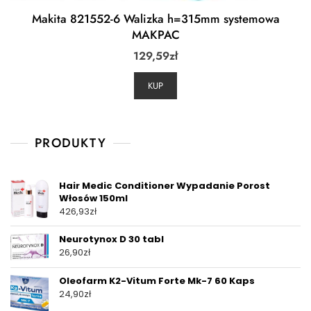
Makita 821552-6 Walizka h=315mm systemowa
MAKPAC
129,59
zł
KUP
PRODUKTY
Hair Medic Conditioner Wypadanie Porost
Włosów 150ml
426,93
zł
Neurotynox D 30 tabl
26,90
zł
Oleofarm K2-Vitum Forte Mk-7 60 Kaps
24,90
zł