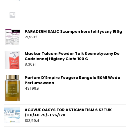
PARADERM SALIC Szampon keratolityczny 150g
21,99
zł
Mackar Talcum Powder Talk Kosmetyczny Do
Codziennej Higieny Ciała 100 G
8,36
zł
Parfum D'Empire Fougere Bengale 50Ml Woda
Perfumowana
431,99
zł
ACUVUE OASYS FOR ASTIGMATISM 6 SZTUK
/8.6/+0.75/-1.25/120
103,59
zł