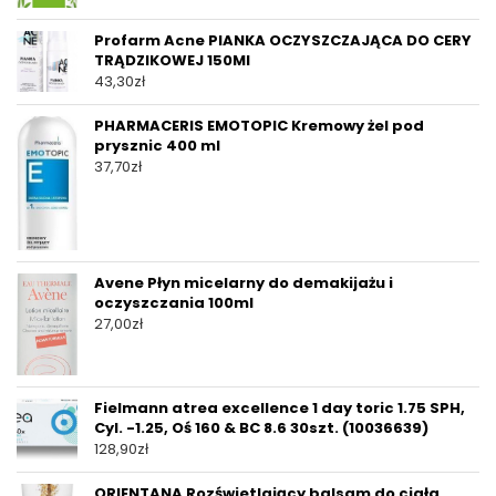
Profarm Acne PIANKA OCZYSZCZAJĄCA DO CERY
TRĄDZIKOWEJ 150Ml
43,30
zł
PHARMACERIS EMOTOPIC Kremowy żel pod
prysznic 400 ml
37,70
zł
Avene Płyn micelarny do demakijażu i
oczyszczania 100ml
27,00
zł
Fielmann atrea excellence 1 day toric 1.75 SPH,
Cyl. -1.25, Oś 160 & BC 8.6 30szt. (10036639)
128,90
zł
ORIENTANA Rozświetlający balsam do ciała