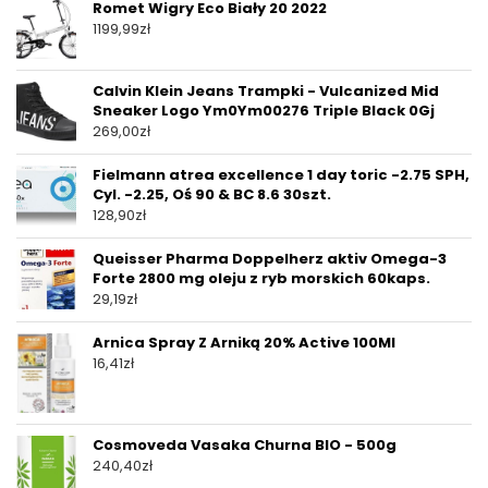
Romet Wigry Eco Biały 20 2022
1199,99
zł
Calvin Klein Jeans Trampki - Vulcanized Mid
Sneaker Logo Ym0Ym00276 Triple Black 0Gj
269,00
zł
Fielmann atrea excellence 1 day toric -2.75 SPH,
Cyl. -2.25, Oś 90 & BC 8.6 30szt.
128,90
zł
Queisser Pharma Doppelherz aktiv Omega-3
Forte 2800 mg oleju z ryb morskich 60kaps.
29,19
zł
Arnica Spray Z Arniką 20% Active 100Ml
16,41
zł
Cosmoveda Vasaka Churna BIO - 500g
240,40
zł